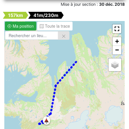
Mise à jour section :
30 déc. 2018
157km
41m/230m
Ma position
Toute la trace
+
−