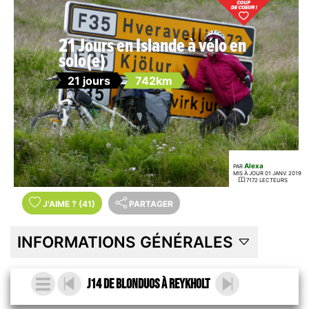
21 Jours en Islande à vélo en
solo(e)
21 jours
742km
Alexa
PAR
MIS À JOUR 01 JANV. 2019
7172 LECTEURS
J'AIME
?
(41)
PARTAGER
INFORMATIONS GÉNÉRALES
J14 De Blonduos à Reykholt