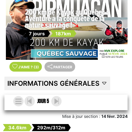
200 km de Kayak au Québec :
Aventure à la conquête de la
nature sauvage !
7 jours
187km
NVK EXPLORE
PAR
14 FÉVR. 2024
PUBLIÉ
1070 LECTEURS
J'AIME
?
(3)
PARTAGER
INFORMATIONS GÉNÉRALES
Jour 5
Mise à jour section :
14 févr. 2024
34.6km
292m/312m