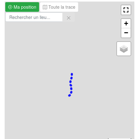
Ma position
Toute la trace
+
−