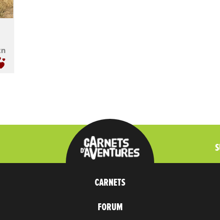
zn
S
CARNETS
FORUM