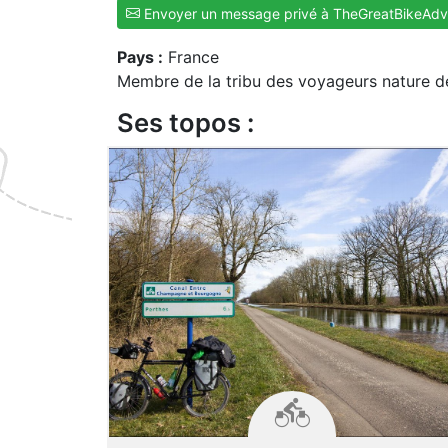
Envoyer un message privé à TheGreatBikeAdv
Pays :
France
Membre de la tribu des voyageurs nature d
Ses topos :
