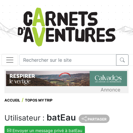
Annonce
ACCUEIL
TOPOS MYTRIP
batEau
Utilisateur :
PARTAGER
Envoyer un message privé à batEau