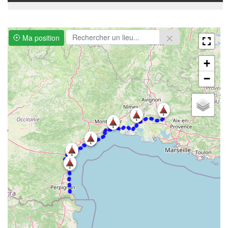
Ma position
+
−