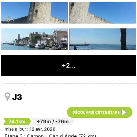
+2...
J3
DÉCOUVRIR CETTE ÉTAPE
74.1km
+79m
/
-76m
mise à jour :
12 avr. 2020
Etape 3 : Carnon - Cap d Agde (72 km)