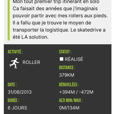
Mon tout premier trip itinérant en solo
Ca faisait des années que j'imaginais
pouvoir partir avec mes rollers aux pieds.
Il a fallu que je trouve le moyen de
transporter la logistique. Le skatedrive a
été LA solution.
ACTIVITÉ :
STATUT :

RÉALISÉ
ROLLER
DISTANCE :
379KM
DATE :
DÉNIVELÉES :
31/08/2013
+394M / -472M
DURÉE :
ALTI MIN/MAX :
6 JOURS
0M/134M