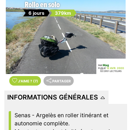
Rollo en solo
6 jours
379km
Mag
PAR
12 AVR. 2020
PUBLIÉ
2951 LECTEURS
J'AIME
?
(7)
PARTAGER
INFORMATIONS GÉNÉRALES
Senas - Argelès en roller itinérant et
autonomie complète.