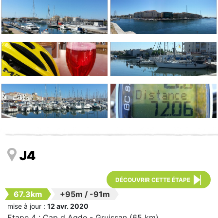
J4
DÉCOUVRIR CETTE ÉTAPE
67.3km
+95m
/
-91m
mise à jour :
12 avr. 2020
Etape 4 : Cap d Agde - Gruissan (65 km)