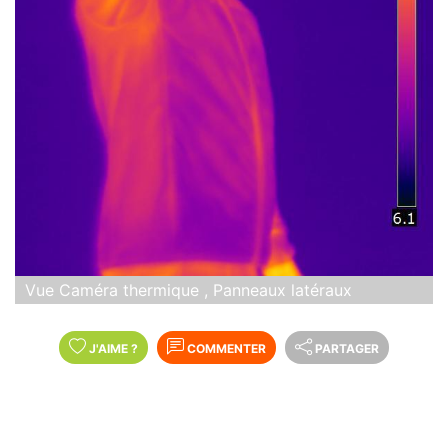
Vue Caméra thermique , Panneaux latéraux
J'AIME
?
COMMENTER
PARTAGER