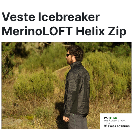
Veste Icebreaker
MerinoLOFT Helix Zip
PAR
FRED
MIS À JOUR 27 AVR.
2015
3385 LECTEURS