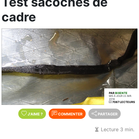
Test sacoches de
cadre
PAR
BIXENTE
MIS À JOUR 22 AVR.
2016
7087 LECTEURS
J'AIME
?
COMMENTER
PARTAGER
Lecture 3 min.