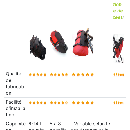
fich
e de
test
)
Qualité
de
fabricati
on
Facilité
d'installa
tion
Capacité
6-14 l
5 à 8 l
Variable selon le