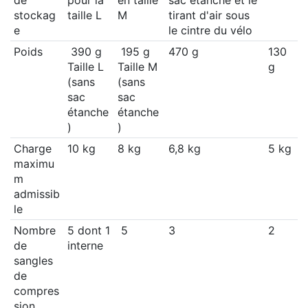
de
pour la
en taille
sac étanche et le
stockag
taille L
M
tirant d'air sous
e
le cintre du vélo
Poids
390 g
195 g
470 g
130
Taille L
Taille M
g
(sans
(sans
sac
sac
étanche
étanche
)
)
Charge
10 kg
8 kg
6,8 kg
5 kg
maximu
m
admissib
le
Nombre
5 dont 1
5
3
2
de
interne
sangles
de
compres
sion