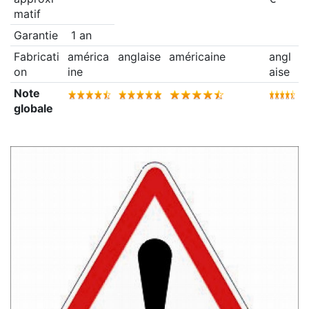
matif
Garantie
1 an
Fabricati
américa
anglaise
américaine
angl
on
ine
aise
Note
globale