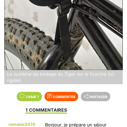
Le système de bridage du Tiger sur le fourche (ici
rigide)
J'AIME
?
COMMENTER
PARTAGER
1 COMMENTAIRES
romano3474
Bonjour, je prépare un séjour