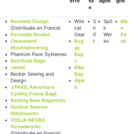
erre
ss
agne
gne
e
Revelate Design
Wild
S
Spö
Bik
(Distribuée en France)
cat
h
k
e
Porcelain Rocket
Gear
if
Wer
Pa
Cleaveland
Bug
t
ks
ck
Mountaineering
gy
Phantom Pack Systemes
Bag
Bed Rock Bags
s
Jandd
Bike
Becker Sewing and
Bag
Design
Alpk
J.PAKS_Adventure
it
Cycling Frame Bags
Barking Bear Bagworks
Nuclear Sunrise
Stitchworks
OVEJA NEGRA
threadworks
(Distribuée en France)