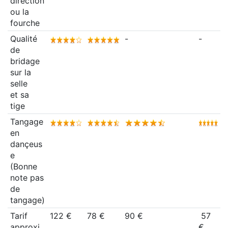
direction
ou la
fourche
Qualité
-
-
de
bridage
sur la
selle
et sa
tige
Tangage
en
dançeus
e
(Bonne
note pas
de
tangage)
Tarif
122 €
78 €
90 €
57
approxi
€