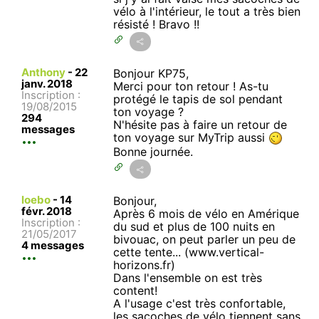
vélo à l'intérieur, le tout a très bien
résisté ! Bravo !!
Anthony
-
22
Bonjour KP75,
janv. 2018
Merci pour ton retour ! As-tu
Inscription :
protégé le tapis de sol pendant
19/08/2015
ton voyage ?
294
N'hésite pas à faire un retour de
messages
ton voyage sur MyTrip aussi
Bonne journée.
loebo
-
14
Bonjour,
févr. 2018
Après 6 mois de vélo en Amérique
Inscription :
du sud et plus de 100 nuits en
21/05/2017
bivouac, on peut parler un peu de
4 messages
cette tente... (www.vertical-
horizons.fr)
Dans l'ensemble on est très
content!
A l'usage c'est très confortable,
les sacoches de vélo tiennent sans