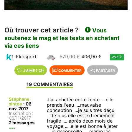
Où trouver cet article ?
Vous
soutenez le mag et les tests en achetant
via ces liens
Ekosport
579,90 €
406,90 €
Voir
J'AIME
?
(2)
COMMENTER
PARTAGER
19 COMMENTAIRES
Stéphane
J'ai achetée cette tente ....elle
sintes
-
06
prends l'eau ....mauvaise
nov. 2017
conception ....je suis très déçu
Inscription :
...de plus elle est extrêmement
06/11/2017
fragile .... après deux mois de
2 messages
voyage .....elle est bonne à jeter
....je deconseille..... même les