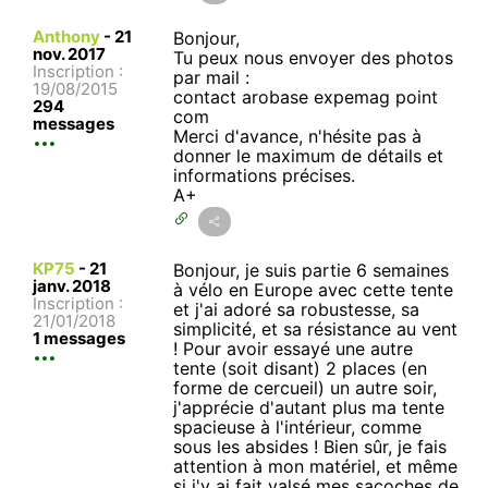
Anthony
-
21
Bonjour,
nov. 2017
Tu peux nous envoyer des photos
Inscription :
par mail :
19/08/2015
contact arobase expemag point
294
com
messages
Merci d'avance, n'hésite pas à
donner le maximum de détails et
informations précises.
A+
KP75
-
21
Bonjour, je suis partie 6 semaines
janv. 2018
à vélo en Europe avec cette tente
Inscription :
et j'ai adoré sa robustesse, sa
21/01/2018
simplicité, et sa résistance au vent
1 messages
! Pour avoir essayé une autre
tente (soit disant) 2 places (en
forme de cercueil) un autre soir,
j'apprécie d'autant plus ma tente
spacieuse à l'intérieur, comme
sous les absides ! Bien sûr, je fais
attention à mon matériel, et même
si j'y ai fait valsé mes sacoches de