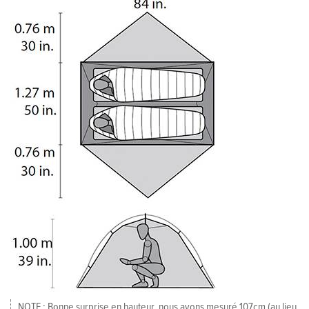
NOTE : Bonne surprise en hauteur, nous avons mesuré 107cm (au lieu