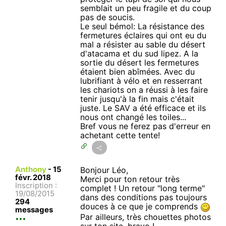
semblait un peu fragile et du coup
pas de soucis.
Le seul bémol: La résistance des
fermetures éclaires qui ont eu du
mal a résister au sable du désert
d'atacama et du sud lipez. A la
sortie du désert les fermetures
étaient bien abîmées. Avec du
lubrifiant à vélo et en resserrant
les chariots on a réussi à les faire
tenir jusqu'à la fin mais c'était
juste. Le SAV a été efficace et ils
nous ont changé les toiles...
Bref vous ne ferez pas d'erreur en
achetant cette tente!
Anthony
-
15
Bonjour Léo,
févr. 2018
Merci pour ton retour très
Inscription :
complet ! Un retour "long terme"
19/08/2015
dans des conditions pas toujours
294
douces à ce que je comprends
messages
Par ailleurs, très chouettes photos
sur ton site, bravo !