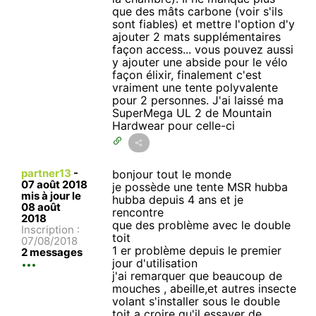
que des mâts carbone (voir s'ils
sont fiables) et mettre l'option d'y
ajouter 2 mats supplémentaires
façon access... vous pouvez aussi
y ajouter une abside pour le vélo
façon élixir, finalement c'est
vraiment une tente polyvalente
pour 2 personnes. J'ai laissé ma
SuperMega UL 2 de Mountain
Hardwear pour celle-ci
partner13
-
bonjour tout le monde
07 août 2018
je possède une tente MSR hubba
mis à jour le
hubba depuis 4 ans et je
08 août
rencontre
2018
que des problème avec le double
Inscription :
toit
07/08/2018
1 er problème depuis le premier
2 messages
jour d'utilisation
j'ai remarquer que beaucoup de
mouches , abeille,et autres insecte
volant s'installer sous le double
toit a croire qu'il essayer de