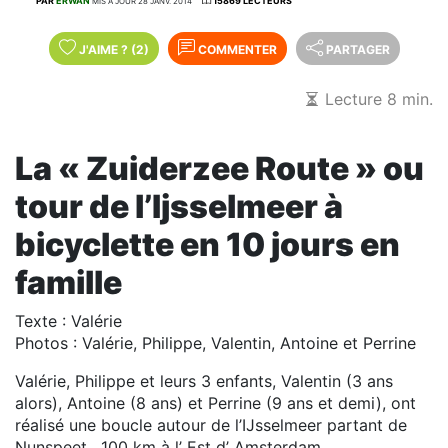
PAR
ERWAN
15869 LECTEURS
MIS À JOUR 28 JANV. 2014
J'AIME
?
(2)
COMMENTER
PARTAGER
Lecture 8 min.
La « Zuiderzee Route » ou
tour de l’Ijsselmeer à
bicyclette en 10 jours en
famille
Texte : Valérie
Photos : Valérie, Philippe, Valentin, Antoine et Perrine
Valérie, Philippe et leurs 3 enfants, Valentin (3 ans
alors), Antoine (8 ans) et Perrine (9 ans et demi), ont
réalisé une boucle autour de l’IJsselmeer partant de
Nunspeet , 100 km à l’ Est d’ Amsterdam.