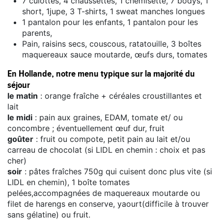
7 culottes, 4 chaussettes, 1 chemisette, 7 bodys, 1
short, 1jupe, 3 T-shirts, 1 sweat manches longues
1 pantalon pour les enfants, 1 pantalon pour les
parents,
Pain, raisins secs, couscous, ratatouille, 3 boîtes
maquereaux sauce moutarde, œufs durs, tomates
En Hollande, notre menu typique sur la majorité du
séjour
le matin
: orange fraîche + céréales croustillantes et
lait
le midi
: pain aux graines, EDAM, tomate et/ ou
concombre ; éventuellement œuf dur, fruit
goûter
: fruit ou compote, petit pain au lait et/ou
carreau de chocolat (si LIDL en chemin : choix et pas
cher)
soir
: pâtes fraîches 750g qui cuisent donc plus vite (si
LIDL en chemin), 1 boîte tomates
pelées,accompagnées de maquereaux moutarde ou
filet de harengs en conserve, yaourt(difficile à trouver
sans gélatine) ou fruit.