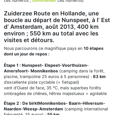
ces numéros ;
commander
ces numéros)
Zuiderzee Route en Hollande, une
boucle au départ de Nunspeet, à l’ Est
d’ Amsterdam, août 2013, 400 km
environ ; 550 km au total avec les
visites et détours.
Nous parcourons ce magnifique pays en
10 étapes
dont un jour de repos :
Étape 1 : Nunspeet- Elspeet-Voorthuizen-
Amersfoort- Monnikenbos
(camping dans la forêt,
piscine, trampoline 25 euros à 5 personnes) :
63 km
d’excellente piste cyclable (= fietspad)
vent d’Ouest de face, 35 °C, mais superbes forêts
ombragées de chênes, hêtres majestueux = agréable
Étape 2 : De birktMonnikenbos- Baarn-Hilversum-
Naarden-Weesp-Amsterdam
(camping international
fréquenté, 25 euros) :
55 km
.