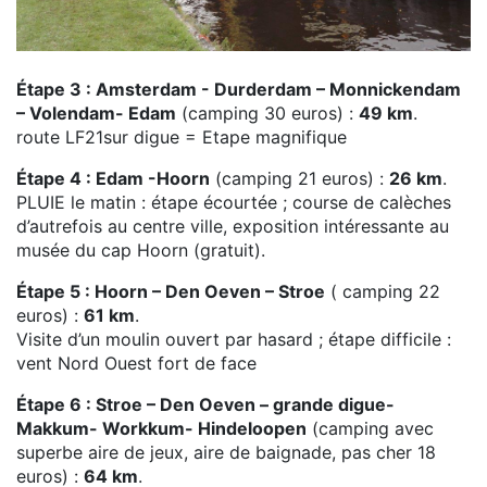
Étape 3 : Amsterdam - Durderdam – Monnickendam
– Volendam- Edam
(camping 30 euros) :
49 km
.
route LF21sur digue = Etape magnifique
Étape 4 : Edam -Hoorn
(camping 21 euros) :
26 km
.
PLUIE le matin : étape écourtée ; course de calèches
d’autrefois au centre ville, exposition intéressante au
musée du cap Hoorn (gratuit).
Étape 5 : Hoorn – Den Oeven – Stroe
( camping 22
euros) :
61 km
.
Visite d’un moulin ouvert par hasard ; étape difficile :
vent Nord Ouest fort de face
Étape 6 : Stroe – Den Oeven – grande digue-
Makkum- Workkum- Hindeloopen
(camping avec
superbe aire de jeux, aire de baignade, pas cher 18
euros) :
64 km
.