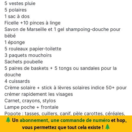
5 vestes pluie
5 polaires
1 sac à dos
Ficelle +10 pinces à linge
Savon de Marseille et 1 gel shampoing-douche pour
bébé
1 éponge
5 rouleaux papier-toilette
3 paquets mouchoirs
Sachets poubelle
5 paires de baskets + 5 tongs ou sandales pour la
douche
4 cuissards
Crème solaire + stick à lèvres solaires indice 50+ pour
crémer rapidement les visages
Carnet, crayons, stylos
Lampe poche + frontale
Popote : tasses, cuillers, canif, pèle carottes, céréales,
lait, lait en poudre Valentin
Gaz+ réchaud
Vous trouvez ce site utile ? Vous aimez le magazine ?