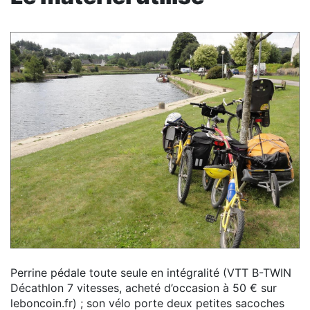
Perrine pédale toute seule en intégralité (VTT B-TWIN
Décathlon 7 vitesses, acheté d’occasion à 50 € sur
leboncoin.fr) ; son vélo porte deux petites sacoches