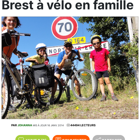
Brest à vélo en famille
PAR
JOHANNA
44494 LECTEURS
MIS À JOUR 16 JANV. 2014