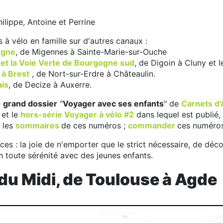
hilippe, Antoine et Perrine
ts à vélo en famille sur d'autres canaux :
ogne
, de Migennes à Sainte-Marie-sur-Ouche
et la Voie Verte de Bourgogne sud
, de Digoin à Cluny et l
 à Brest
, de Nort-sur-Erdre à Châteaulin.
ais
, de Decize à Auxerre.
e
grand dossier
"
Voyager avec ses enfants
" de
Carnets d'
, et le
hors-série Voyager à vélo #2
dans lequel est publié, 
r les
sommaires
de ces numéros ;
commander
ces numéro
es : la joie de n'emporter que le strict nécessaire, de déc
 toute sérénité avec des jeunes enfants.
 du Midi, de Toulouse à Agde