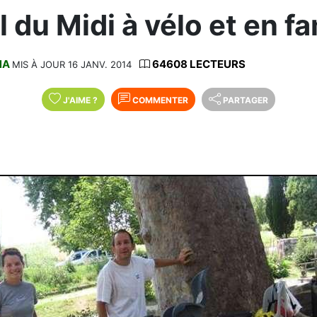
 du Midi à vélo et en fa
NA
64608 LECTEURS
MIS À JOUR 16 JANV. 2014
J'AIME
?
COMMENTER
PARTAGER