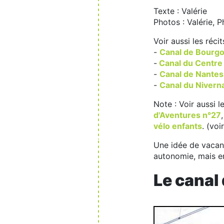
Texte : Valérie
Photos : Valérie, P
Voir aussi les réci
-
Canal de Bourg
-
Canal du Centre 
-
Canal de Nantes
-
Canal du Nivern
Note : Voir aussi l
d'Aventures n°27
vélo enfants
. (voi
Une idée de vacanc
autonomie, mais en
Le canal