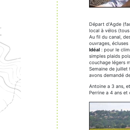
Départ d'Agde (fac
local à vélos (tous
Au fil du canal, d
ouvrages, écluses 
Idéal
: pour le cli
simples plaids pol
couchage légers m
Semaine de juillet
avons demandé des
Antoine a 3 ans, e
Perrine a 4 ans et