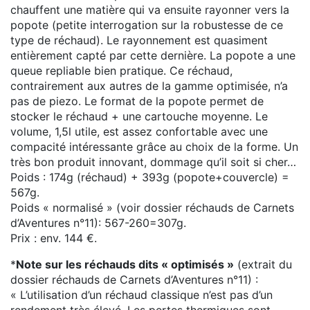
chauffent une matière qui va ensuite rayonner vers la
popote (petite interrogation sur la robustesse de ce
type de réchaud). Le rayonnement est quasiment
entièrement capté par cette dernière. La popote a une
queue repliable bien pratique. Ce réchaud,
contrairement aux autres de la gamme optimisée, n’a
pas de piezo. Le format de la popote permet de
stocker le réchaud + une cartouche moyenne. Le
volume, 1,5l utile, est assez confortable avec une
compacité intéressante grâce au choix de la forme. Un
très bon produit innovant, dommage qu’il soit si cher…
Poids : 174g (réchaud) + 393g (popote+couvercle) =
567g.
Poids « normalisé » (voir dossier réchauds de Carnets
d’Aventures n°11): 567-260=307g.
Prix : env. 144 €.
*
Note sur les réchauds dits « optimisés »
(extrait du
dossier réchauds de Carnets d’Aventures n°11) :
« L’utilisation d’un réchaud classique n’est pas d’un
rendement très élevé. Les pertes thermiques sont