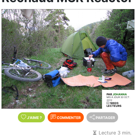
PAR
JOHANNA
MIS À JOUR 30 OCT.
2012
18920
LECTEURS
J'AIME
?
COMMENTER
PARTAGER
Lecture 3 min.