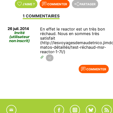
J'AIME
?
COMMENTER
PARTAGER
1 COMMENTAIRES
26 juil. 2014
En effet le reactor est un très bon
Invité
réchaud. Nous en sommes très
(utilisateur
satisfait
non inscrit)
(http://lesvoyagesdemaudetnico.jimd
matos-détaillés/test-réchaud-msr-
reactor-1-7l/)
COMMENTER