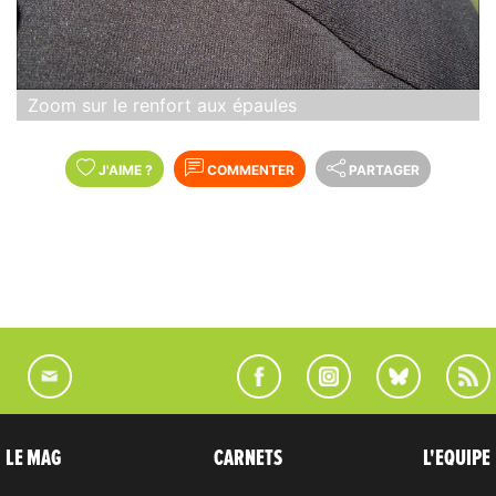
Zoom sur le renfort aux épaules
J'AIME
?
COMMENTER
PARTAGER
LE MAG
CARNETS
L'EQUIPE