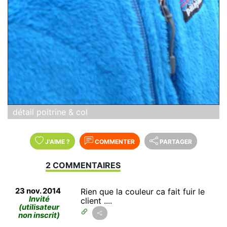
détail poitrine & col
J'AIME
?
COMMENTER
PARTAGER
2 COMMENTAIRES
23 nov. 2014
Rien que la couleur ca fait fuir le
Invité
client ....
(utilisateur
non inscrit)