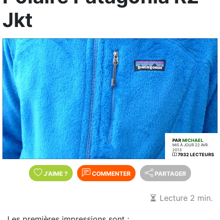
Jkt
PAR
MICHAEL
MIS À JOUR 22 AVR.
2013
7932 LECTEURS
J'AIME
?
COMMENTER
PARTAGER
Lecture 2 min.
Les premières impressions sont :