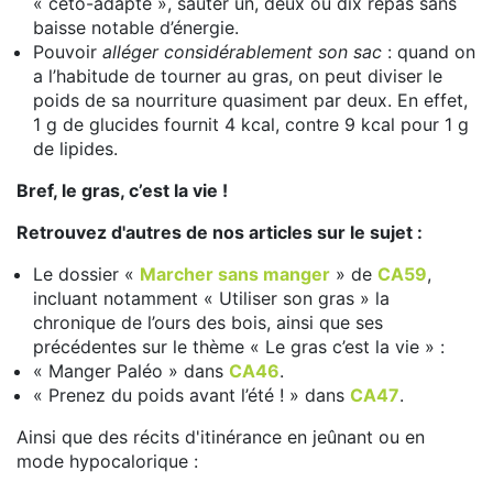
« céto-adapté », sauter un, deux ou dix repas sans
baisse notable d’énergie.
Pouvoir
alléger considérablement son sac
: quand on
a l’habitude de tourner au gras, on peut diviser le
poids de sa nourriture quasiment par deux. En effet,
1 g de glucides fournit 4 kcal, contre 9 kcal pour 1 g
de lipides.
Bref, le gras, c’est la vie !
Retrouvez d'autres de nos articles sur le sujet :
Le dossier «
Marcher sans manger
» de
CA59
,
incluant notamment « Utiliser son gras » la
chronique de l’ours des bois, ainsi que ses
précédentes sur le thème « Le gras c’est la vie » :
« Manger Paléo » dans
CA46
.
« Prenez du poids avant l’été ! » dans
CA47
.
Ainsi que des récits d'itinérance en jeûnant ou en
mode hypocalorique :