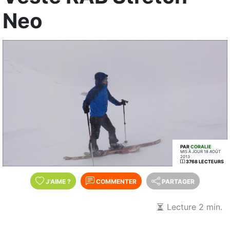
Neo
PAR
CORALIE
MIS À JOUR 18 AOÛT
2013
3768 LECTEURS
J'AIME
?
COMMENTER
PARTAGER
Lecture 2 min.