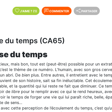
J'AIME
?
(1)
COMMENTER
PARTAGER
se du temps (CA65)
ise du temps
tieux, mais bon, tout est (peut-être) possible pour un extrat
c’est le thème de ce numéro. L'humain, avec son gros cerveau
 un abri. De
bien
plus. Entre autres, il entretient avec le tem
ouvient de son histoire, sait sa fin inéluctable. Cet écouleme
able, et la quantité qui lui reste ne fait que diminuer. Ce tem
oir de
libre
pour le remplir avec ce qui le rend heureux, avec
oir le temps de forger une vie qui lui paraît riche, belle, é
ête de sens…
 avec cette perception de l’écoulement du temps, c’est qu