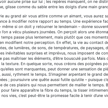
voir aucune prise sur lui ; les repères manquent, on ne disti
ue, glisse comme du sable entre les doigts d’une main gran
vie au grand air vous attire comme un aimant, vous aurez
ance à modifier notre rapport au temps. Une expérience faci
 – même si on doit y retourner le lendemain – donne souvent l
e l’on a vécu plusieurs journées. On perçoit alors une étonna
e temps passe plus lentement, mais plutôt que ces moments
 en modifient notre perception. En effet, la vie au contact d
entes, de lumières, de sons, de températures, de paysages
 les inévitables surprises et imprévus, nous imposent de c
 pas maîtriser les éléments, d’être bousculé parfois. Mais c
e la texture. En quelque sorte, nous créons des poignées pou
 qu’elles sont marquantes, peut donner une sensation de plén
r, aussi, rythment le temps. S’imaginer arpentant le grand 
es ; poursuivre une quête aussi futile qu’utile – puisque c’es
e de ces plaisirs qui nous permettent de mailler le temps. Bo
pour faire apparaître la fibre du temps, la tisser intimemen
 nos vies, c’est peut-être la promesse facile à tenir d’une 