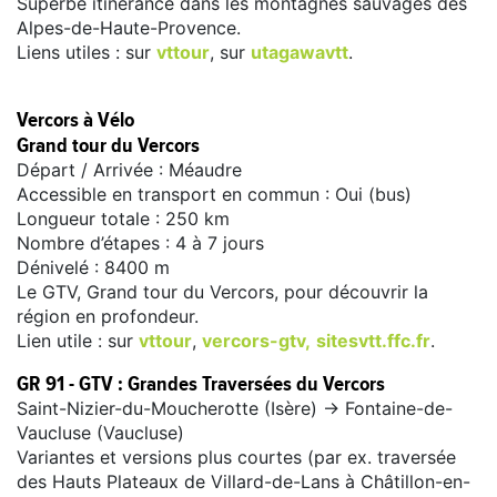
Superbe itinérance dans les montagnes sauvages des
Alpes-de-Haute-Provence.
Liens utiles : sur
vttour
, sur
utagawavtt
.
Vercors à Vélo
Grand tour du Vercors
Départ / Arrivée : Méaudre
Accessible en transport en commun : Oui (bus)
Longueur totale : 250 km
Nombre d’étapes : 4 à 7 jours
Dénivelé : 8400 m
Le GTV, Grand tour du Vercors, pour découvrir la
région en profondeur.
Lien utile : sur
vttour
,
vercors-gtv,
sitesvtt.ffc.fr
.
GR 91 - GTV : Grandes Traversées du Vercors
Saint-Nizier-du-Moucherotte (Isère) -> Fontaine-de-
Vaucluse (Vaucluse)
Variantes et versions plus courtes (par ex. traversée
des Hauts Plateaux de Villard-de-Lans à Châtillon-en-