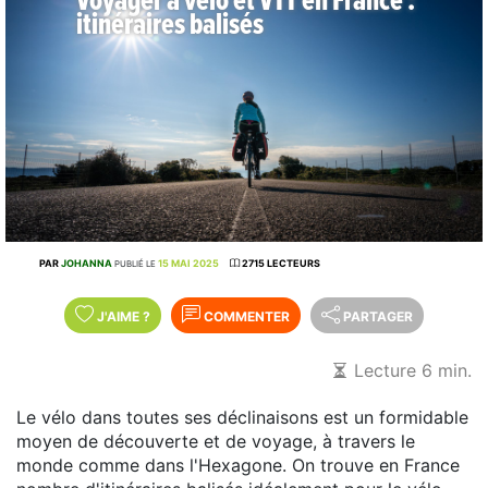
Voyager à vélo et VTT en France :
itinéraires balisés
PAR
JOHANNA
15 MAI 2025
2715 LECTEURS
PUBLIÉ LE
J'AIME
?
COMMENTER
PARTAGER
Lecture 6 min.
Le vélo dans toutes ses déclinaisons est un formidable
moyen de découverte et de voyage, à travers le
monde comme dans l'Hexagone. On trouve en France