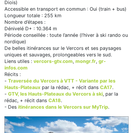
Diois)
Accessible en transport en commun : Oui (train + bus)
Longueur totale : 255 km
Nombre d’étapes :
Dénivelé D+ : 10.364 m
Période conseillée : toute l’année (l’hiver à ski rando ou
nordique)
De belles itinérances sur le Vercors et ses paysages
uniques et sauvages, prolongeables vers le sud.
Liens utiles :
vercors-gtv.com
,
mongr.fr
,
gr-
infos.com
Récits :
-
Traversée du Vercors à VTT - Variante par les
Hauts-Plateaux
par la rédac, + récit dans
CA17
.
-
GTV, les Hauts-Plateaux du Vercors à ski
, par la
rédac, + récit dans
CA18
.
- Des
itinérances dans le Vercors sur MyTrip
.