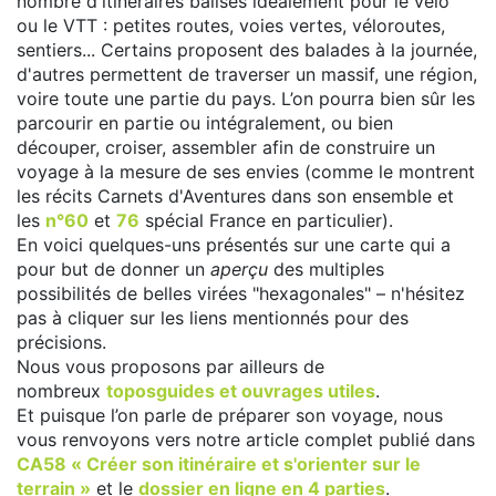
nombre d'itinéraires balisés idéalement pour le vélo
ou le VTT : petites routes, voies vertes, véloroutes,
sentiers... Certains proposent des balades à la journée,
d'autres permettent de traverser un massif, une région,
voire toute une partie du pays. L’on pourra bien sûr les
parcourir en partie ou intégralement, ou bien
découper, croiser, assembler afin de construire un
voyage à la mesure de ses envies (comme le montrent
les récits Carnets d'Aventures dans son ensemble et
les
n°60
et
76
spécial France en particulier).
En voici quelques-uns présentés sur une carte qui a
pour but de donner un
aperçu
des multiples
possibilités de belles virées "hexagonales" – n'hésitez
pas à cliquer sur les liens mentionnés pour des
précisions.
Nous vous proposons par ailleurs de
nombreux
toposguides et ouvrages utiles
.
Et puisque l’on parle de préparer son voyage, nous
vous renvoyons vers notre article complet publié dans
CA58 « Créer son itinéraire et s'orienter sur le
terrain »
et le
dossier en ligne en 4 parties
.