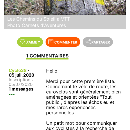
Les Chemins du Soleil à VTT
Photo Carnets d'Aventures
J'AIME
?
COMMENTER
PARTAGER
1 COMMENTAIRES
Cyclo38
-
Hello,
05 juil. 2020
Inscription :
Merci pour cette première liste.
05/07/2020
Concernant le vélo de route, les
1 messages
eurovelos sont généralement bien
aménagées et orientées "Tout
public", d'après les échos eu et
mes rares expériences
personnelles.
Un petit mot pour communiquer
aux cyclistes à la recherche de