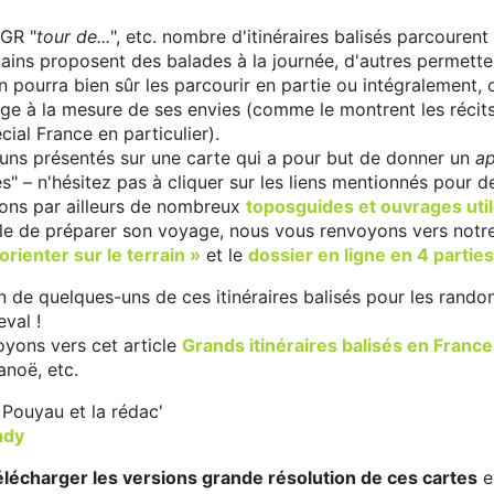
 GR "
tour de...
", etc. nombre d'itinéraires balisés parcourent
ains proposent des balades à la journée, d'autres permetten
on pourra bien sûr les parcourir en partie ou intégralement,
age à la mesure de ses envies (comme le montrent les récit
ial France en particulier).
-uns présentés sur une carte qui a pour but de donner un
a
s" – n'hésitez pas à cliquer sur les liens mentionnés pour d
ns par ailleurs de nombreux
toposguides et ouvrages uti
rle de préparer son voyage, nous vous renvoyons vers notre
'orienter sur le terrain »
et le
dossier en ligne en 4 parties
n de quelques-uns de ces itinéraires balisés pour les randon
val !
oyons vers cet article
Grands itinéraires balisés en France
anoë, etc.
 Pouyau et la rédac'
ady
élécharger les versions grande résolution de ces cartes
en