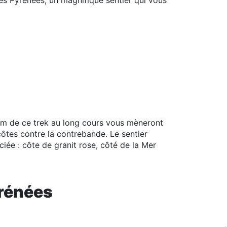
les Pyrénées, un magnifique sentier qui vous
0km de ce trek au long cours vous mèneront
 côtes contre la contrebande. Le sentier
iée : côte de granit rose, côté de la Mer
yrénées