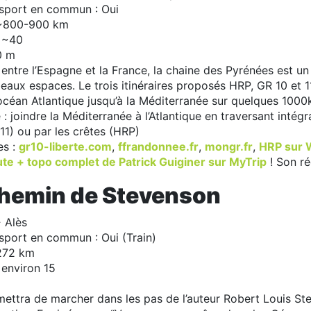
nsport en commun : Oui
 ~800-900 km
 ~40
0 m
e entre l’Espagne et la France, la chaine des Pyrénées est u
aux espaces. Le trois itinéraires proposés HRP, GR 10 et 11,
océan Atlantique jusqu’à la Méditerranée sur quelques 1000k
 : joindre la Méditerranée à l’Atlantique en traversant intég
1) ou par les crêtes (HRP)
es :
gr10-liberte.com
,
ffrandonnee.fr
,
mongr.fr
,
HRP sur 
ute + topo complet de Patrick Guiginer sur MyTrip
! Son ré
chemin de Stevenson
 Alès
sport en commun : Oui (Train)
 272 km
 environ 15
ttra de marcher dans les pas de l’auteur Robert Louis Ste