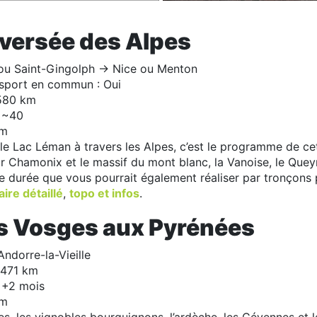
Photo Carnets d'Aventures
raversée des Alpes
ou Saint-Gingolph -> Nice ou Menton
nsport en commun : Oui
 580 km
 ~40
 m
 le Lac Léman à travers les Alpes, c’est le programme de ce
r Chamonix et le massif du mont blanc, la Vanoise, le Queyr
e durée que vous pourrait également réaliser par tronçons po
aire détaillé
,
topo et infos
.
es Vosges aux Pyrénées
Andorre-la-Vieille
1471 km
 +2 mois
 m