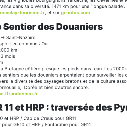
es, les vignobles bourguignons, l’ardèche, les Cévennes et 
France dans sa diversité. 1471 km pour une “longue balade”.
envelay-tourisme.fr
, et sur
gr-infos.com
.
le Sentier des Douaniers
-> Saint-Nazaire
nsport en commun : Oui
 2000 km
 3 mois
 m
la Bretagne côtière presque les pieds dans l’eau. Les 200
s sentiers que les douaniers arpentaient pour surveiller les
ers la diversité des paysages bretons et de la culture assoc
Cornouaille, Dorée et bien d’autres encore.
e.ffrandonnee.fr
R 11 et HRP : traversée des P
0 et HRP / Cap de Creus pour GR11
r pour GR10 et HRP / Fontarabie pour GR11