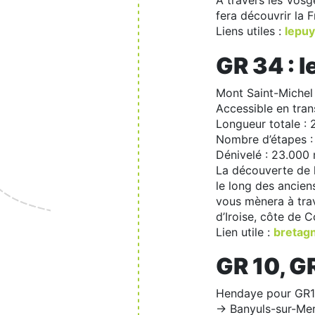
À travers les Vosg
fera découvrir la 
Liens utiles :
lepuy
GR 34 : 
Mont Saint-Michel 
Accessible en tra
Longueur totale :
Nombre d’étapes :
Dénivelé : 23.000
La découverte de 
le long des ancien
vous mènera à trav
d’Iroise, côte de 
Lien utile :
bretagn
GR 10, G
Hendaye pour GR1
-> Banyuls-sur-Me