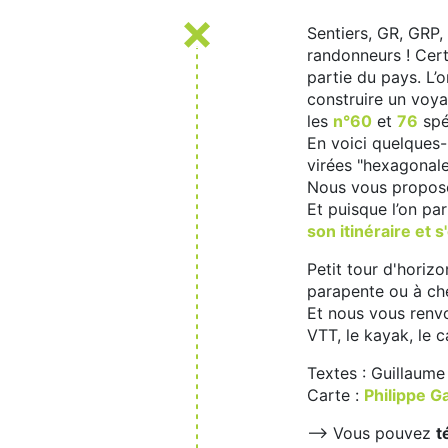
Sentiers, GR, GRP,
randonneurs ! Cert
partie du pays. L’
construire un voy
les
n°60
et
76
spéc
En voici quelques
virées "hexagonale
Nous vous proposo
Et puisque l’on pa
son itinéraire et s
Petit tour d'horizo
parapente ou à che
Et nous vous renv
VTT, le kayak, le c
Textes : Guillaume
Carte :
Philippe G
--> Vous pouvez
t