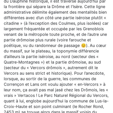
du Dauphiné historique, il est traversé aujourd’hui par
la frontière qui sépare la Drôme et l'Isère. Cette ligne
administrative délimite également des mentalités bien
différentes avec d’un côté une partie iséroise plutôt «
citadine » (à l’exception des Coulmes, plus isolées) car
largement fréquentée et occupée par les Grenoblois
venant de la métropole toute proche, et de l’autre une
partie drômoise plus rurale (voire farouche et
poétique, vu du randonneur de passage 😊). Au cœur
du massif, sur le plateau, la toponymie différencie
d’ailleurs la partie iséroise, au nord (secteur des «
Quatre-Montagnes ») et la partie drômoise, au sud
(secteur du « Vercors drômois », autrement dit le
Vercors au sens strict et historique). Pour l’anecdote,
lorsque, au sortir de la guerre, les communes de
Corrençon et Lans ont voulu ajouter « en-Vercors » à
leur nom, ça avait pas mal jasé chez les Drômois, les «
vrais » Vertacos ! Le Parc Naturel Régional du Vercors,
quant à lui, englobe aujourd’hui la commune de Lus-la-
Croix-Haute et son point culminant (le Rocher Rond,
2453 m) se trouve alors dans le massif voisin du