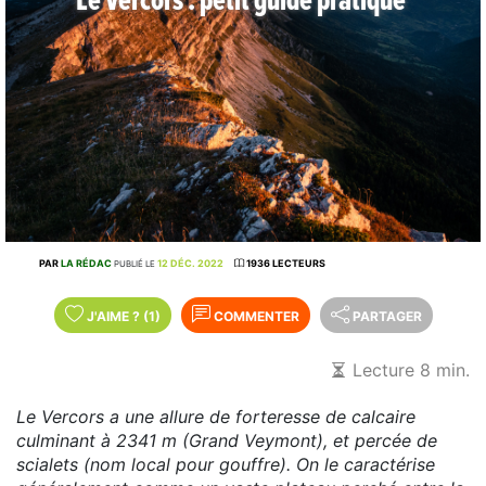
Le Vercors : petit guide pratique
PAR
LA RÉDAC
12 DÉC. 2022
1936 LECTEURS
PUBLIÉ LE
J'AIME
?
(1)
COMMENTER
PARTAGER
Lecture 8 min.
Le Vercors a une allure de forteresse de calcaire
culminant à 2341 m (Grand Veymont), et percée de
scialets (nom local pour gouffre). On le caractérise