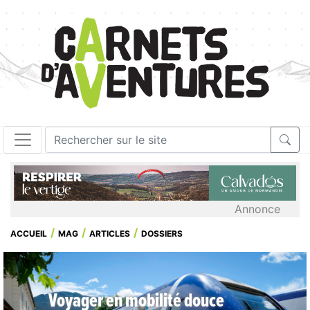
Annonce
ACCUEIL
MAG
ARTICLES
DOSSIERS
Voyager en mobilité douce