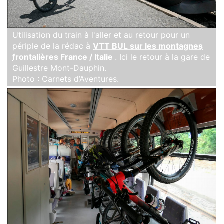
Utilisation du train à l'aller et au retour pour un
périple de la rédac à
VTT BUL sur les montagnes
frontalières France / Italie
. Ici le retour à la gare de
Guillestre Mont-Dauphin.
Photo : Carnets d’Aventures.