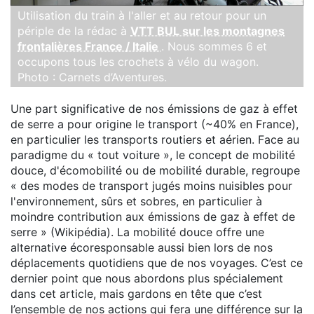
Utilisation du train à l'aller et au retour pour un
périple de la rédac à
VTT BUL sur les montagnes
frontalières France / Italie
. Nous sommes 6 et
occupons tous les crochets à vélo du wagon.
Photo : Carnets d’Aventures.
Une part significative de nos émissions de gaz à effet
de serre a pour origine le transport (~40% en France),
en particulier les transports routiers et aérien. Face au
paradigme du « tout voiture », le concept de mobilité
douce, d'écomobilité ou de mobilité durable, regroupe
« des modes de transport jugés moins nuisibles pour
l'environnement, sûrs et sobres, en particulier à
moindre contribution aux émissions de gaz à effet de
serre » (Wikipédia). La mobilité douce offre une
alternative écoresponsable aussi bien lors de nos
déplacements quotidiens que de nos voyages. C’est ce
dernier point que nous abordons plus spécialement
dans cet article, mais gardons en tête que c’est
l’ensemble de nos actions qui fera une différence sur la