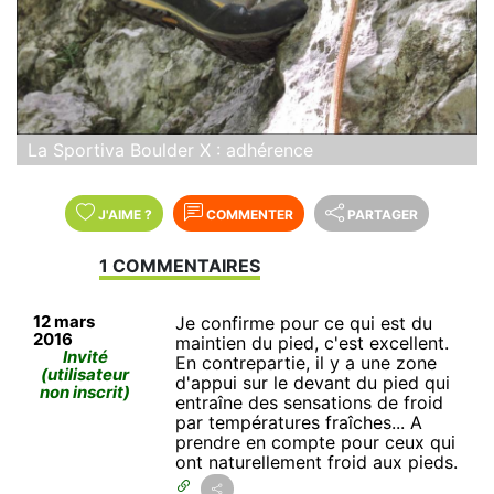
La Sportiva Boulder X : adhérence
J'AIME
?
COMMENTER
PARTAGER
1 COMMENTAIRES
12 mars
Je confirme pour ce qui est du
2016
maintien du pied, c'est excellent.
Invité
En contrepartie, il y a une zone
(utilisateur
d'appui sur le devant du pied qui
non inscrit)
entraîne des sensations de froid
par températures fraîches... A
prendre en compte pour ceux qui
ont naturellement froid aux pieds.