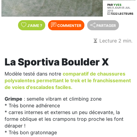
PAR
YVES
MIS À JOUR 05 JUIL.
2013
7222 LECTEURS
J'AIME
?
COMMENTER
PARTAGER
Lecture 2 min.
La Sportiva Boulder X
Modèle testé dans notre
comparatif de chaussures
polyvalentes permettant le trek et le franchissement
de voies d'escalades faciles.
Grimpe
: semelle vibram et climbing zone
* Très bonne adhérence
* carres internes et externes un peu décevante, la
forme oblique et les crampons trop proche les font
déraper !
* Très bon gratonnage