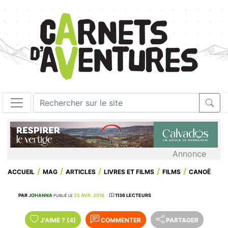
Annonce
ACCUEIL
MAG
ARTICLES
LIVRES ET FILMS
FILMS
CANOË
PAR
JOHANNA
25 AVR. 2018
1136 LECTEURS
PUBLIÉ LE
J'AIME
?
(4)
COMMENTER
PARTAGER