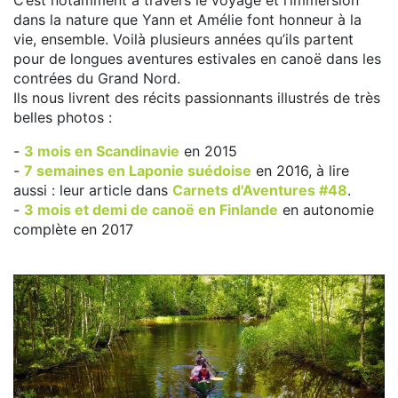
dans la nature que Yann et Amélie font honneur à la
vie, ensemble. Voilà plusieurs années qu’ils partent
pour de longues aventures estivales en canoë dans les
contrées du Grand Nord.
Ils nous livrent des récits passionnants illustrés de très
belles photos :
-
3 mois en Scandinavie
en 2015
-
7 semaines en Laponie suédoise
en 2016, à lire
aussi : leur article dans
Carnets d'Aventures #48
.
-
3 mois et demi de canoë en Finlande
en autonomie
complète en 2017