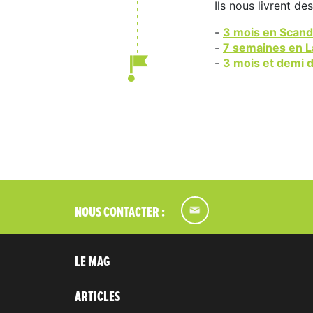
Ils nous livrent de
-
3 mois en Scand
-
7 semaines en L
-
3 mois et demi 
NOUS CONTACTER :
LE MAG
ARTICLES