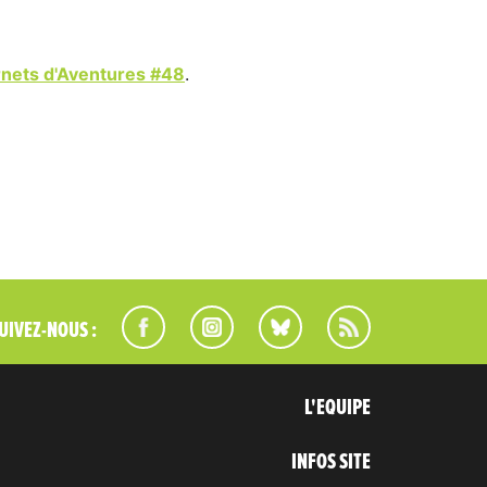
nets d'Aventures #48
.
UIVEZ-NOUS :
L'EQUIPE
INFOS SITE