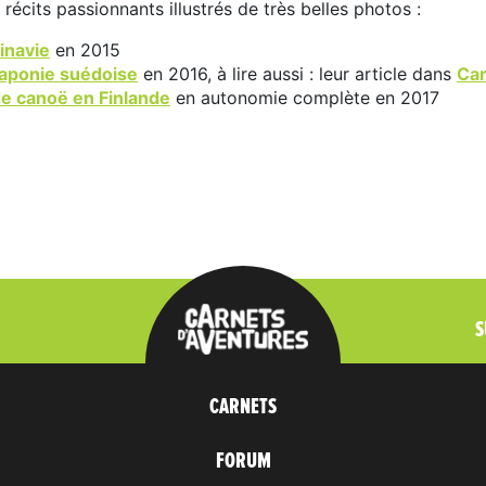
s récits passionnants illustrés de très belles photos :
inavie
en 2015
aponie suédoise
en 2016, à lire aussi : leur article dans
Car
de canoë en Finlande
en autonomie complète en 2017
S
CARNETS
FORUM