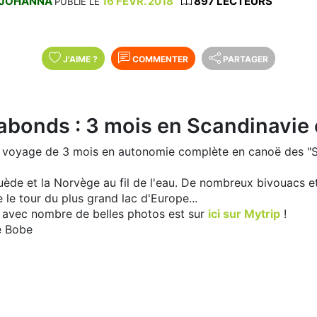
JOHANNA
16 FÉVR. 2018
897 LECTEURS
PUBLIÉ LE
J'AIME
?
COMMENTER
PARTAGER
bonds : 3 mois en Scandinavie en
oli voyage de 3 mois en autonomie complète en canoë des "S
Suède et la Norvège au fil de l'eau. De nombreux bivouacs e
 le tour du plus grand lac d'Europe...
t avec nombre de belles photos est sur
ici sur Mytrip
!
e Bobe