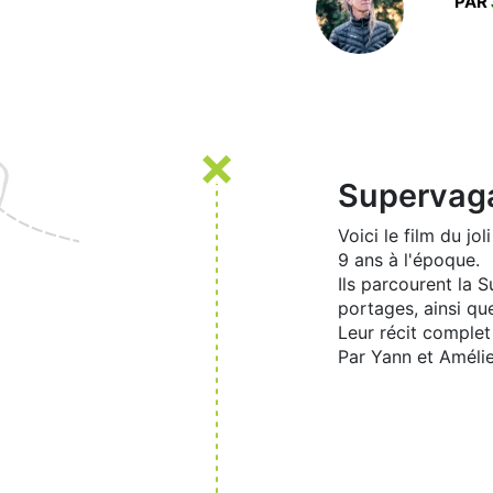
PAR
Supervaga
Voici le film du j
9 ans à l'époque.
Ils parcourent la 
portages, ainsi que
Leur récit comple
Par Yann et Améli