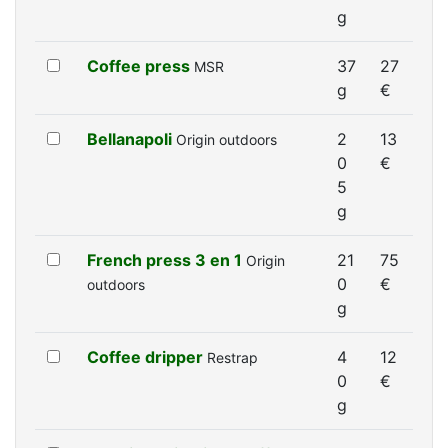
g
Coffee press
37
27
MSR
g
€
Bellanapoli
2
13
Origin outdoors
0
€
5
g
French press 3 en 1
21
75
Origin
0
€
outdoors
g
Coffee dripper
4
12
Restrap
0
€
g