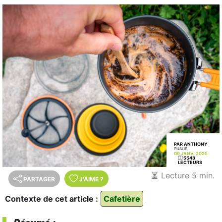
PAR ANTHONY
PUBLIÉ
09 JANV. 2025
5548
LECTEURS
Lecture 5 min.
PARTAGER
J'AIME
?
Contexte de cet article :
Cafetière