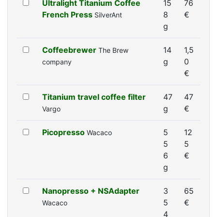
Ultralight Titanium Coffee
15
76
French Press
8
€
SilverAnt
g
Coffeebrewer
14
1,5
The Brew
g
0
company
€
Titanium travel coffee filter
47
47
g
€
Vargo
Picopresso
5
12
Wacaco
5
5
6
€
g
Nanopresso + NSAdapter
3
65
5
€
Wacaco
4