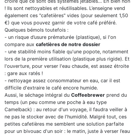
croire que ce sont des systèmes jetables… Eh bien non
! Ils sont nettoyables et réutilisables. L’enseigne vend
également ces "cafetières" vides (pour seulement 1,50
€) que vous pouvez garnir de votre café préféré.
Quelques bémols toutefois :
- un risque d’usure prématurée (plastique), si l'on
compare aux
cafetières de notre dossier
- une stabilité moins fiable qu'une popote, notamment
lors de la première utilisation (plastique plus rigide). Et
l'ouverture, pour verser l'eau chaude, est assez étroite
: gare aux ratés !
- nettoyage assez consommateur en eau, car il est
difficile d'extraire le café encore humide.
Aussi, le séchage intégral du
Coffeebrewer
prend du
temps (un peu comme une poche à eau type
Camelback) : au retour d'un voyage, il faudra veiller à
ne pas le stocker avec de l'humidité. Malgré tout, ces
petites cafetières me semblent une solution parfaite
pour un bivouac d'un soir : le matin, juste à verser l’eau