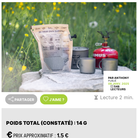
PAR ANTHONY
PUBLIÉ
09 JANV. 2025
548
LECTEURS
Lecture 2 min.
PARTAGER
J'AIME
?
POIDS TOTAL (CONSTATÉ)
: 14 G
1.5 €
PRIX APPROXIMATIF :