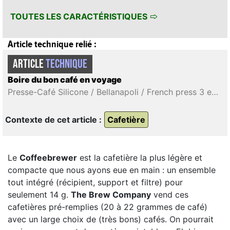
TOUTES LES CARACTÉRISTIQUES
Article technique relié :
ARTICLE
TECHNIQUE
Boire du bon café en voyage
Presse-Café Silicone / Bellanapoli / French press 3 en 1 / Coffee press / Coffee dripper / Ultralight Titanium Coffee French Press / Coffeebrewer / Titanium travel coffee filter / Picopresso / Nanopresso + NSAdapter / Pipamoka
Contexte de cet article :
Cafetière
Le
Coffeebrewer
est la cafetière la plus légère et
compacte que nous ayons eue en main : un ensemble
tout intégré (récipient, support et filtre) pour
seulement 14 g.
The Brew Company
vend ces
cafetières pré-remplies (20 à 22 grammes de café)
avec un large choix de (très bons) cafés. On pourrait