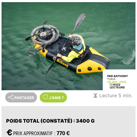
PAR ANTHONY
PUBLIÉ
02 JUIL. 2022
6332
LECTEURS
Lecture 5 min.
PARTAGER
J'AIME
?
POIDS TOTAL (CONSTATÉ)
: 3400 G
770 €
PRIX APPROXIMATIF :