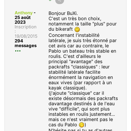
Anthony
-
Bonjour BuXi.
25 août
C'est un très bon choix,
2023
notamment la taille "plus" pour
Inscription
du bikeraft
:
Concernant l'instabilité
19/08/2015
latérale, je suis très étonné par
294
cet avis car au contraire, le
messages
Pablo un bateau très stable en
roulis. C'est d'ailleurs le
principal "avantage" des
packrafts "classiques" : leur
stabilité latérale facilite
énormément la navigation en
eaux vives (par rapport à un
kayak classique).
(j'ajoute "classique" car il
existe désormais des packrafts
davantage destinés à de l'eau
vive "difficile", qui sont plus
instables en roulis justement...
mais ce n'est vraiment pas le
cas du Pablo
)
N'hésite pas si tu as d'autres