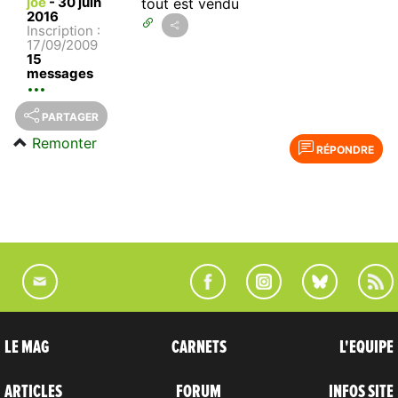
joe
-
30 juin
tout est vendu
2016
Inscription :
17/09/2009
15
messages
PARTAGER
Remonter
RÉPONDRE
LE MAG
CARNETS
L'EQUIPE
ARTICLES
FORUM
INFOS SITE