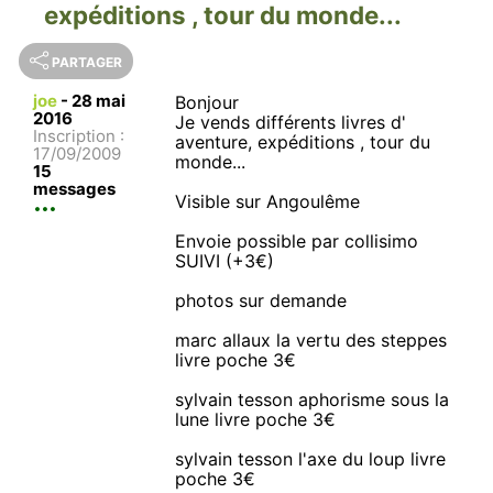
expéditions , tour du monde...
PARTAGER
joe
-
28 mai
Bonjour
2016
Je vends différents livres d'
Inscription :
aventure, expéditions , tour du
17/09/2009
monde...
15
messages
Visible sur Angoulême
Envoie possible par collisimo
SUIVI (+3€)
photos sur demande
marc allaux la vertu des steppes
livre poche 3€
sylvain tesson aphorisme sous la
lune livre poche 3€
sylvain tesson l'axe du loup livre
poche 3€