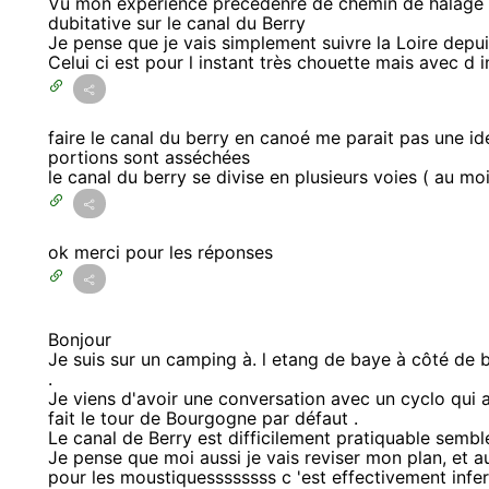
Vu mon expérience precedenre de chemin de halage no
dubitative sur le canal du Berry
Je pense que je vais simplement suivre la Loire depui
Celui ci est pour l instant très chouette mais avec d
faire le canal du berry en canoé me parait pas une idé
portions sont asséchées
le canal du berry se divise en plusieurs voies ( au m
ok merci pour les réponses
Bonjour
Je suis sur un camping à. l etang de baye à côté de 
.
Je viens d'avoir une conversation avec un cyclo qui a
fait le tour de Bourgogne par défaut .
Le canal de Berry est difficilement pratiquable semble 
Je pense que moi aussi je vais reviser mon plan, et aus
pour les moustiquessssssss c 'est effectivement infer