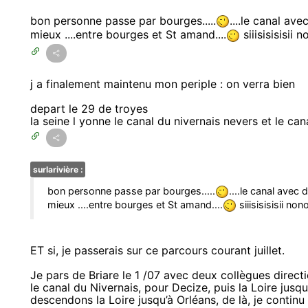
bon personne passe par bourges.....
....le canal ave
mieux ....entre bourges et St amand....
siiisisisisi
j a finalement maintenu mon periple : on verra bien
depart le 29 de troyes
la seine l yonne le canal du nivernais nevers et le can
surlarivière :
bon personne passe par bourges.....
....le canal avec 
mieux ....entre bourges et St amand....
siiisisisisii n
ET si, je passerais sur ce parcours courant juillet.
Je pars de Briare le 1 /07 avec deux collègues direct
le canal du Nivernais, pour Decize, puis la Loire jusqu
descendons la Loire jusqu’à Orléans, de là, je continu