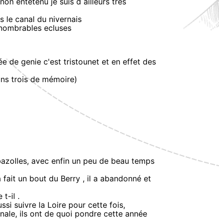
n entetenu je suis d ailleurs très
s le canal du nivernais
 inombrables ecluses
e de genie c'est tristounet et en effet des
oins trois de mémoire)
bazolles, avec enfin un peu de beau temps
 fait un bout du Berry , il a abandonné et
t-il .
si suivre la Loire pour cette fois,
nale, ils ont de quoi pondre cette année