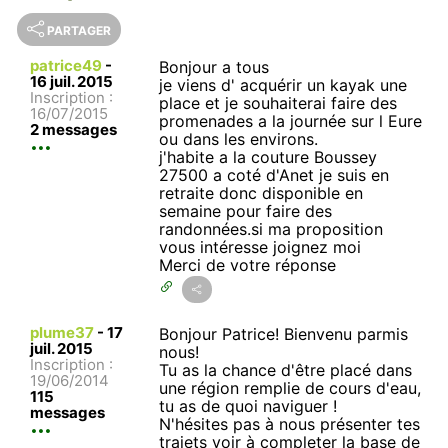
PARTAGER
patrice49
-
Bonjour a tous
16 juil. 2015
je viens d' acquérir un kayak une
Inscription :
place et je souhaiterai faire des
16/07/2015
promenades a la journée sur l Eure
2 messages
ou dans les environs.
j'habite a la couture Boussey
27500 a coté d'Anet je suis en
retraite donc disponible en
semaine pour faire des
randonnées.si ma proposition
vous intéresse joignez moi
Merci de votre réponse
plume37
-
17
Bonjour Patrice! Bienvenu parmis
juil. 2015
nous!
Inscription :
Tu as la chance d'être placé dans
19/06/2014
une région remplie de cours d'eau,
115
tu as de quoi naviguer !
messages
N'hésites pas à nous présenter tes
trajets voir à completer la base de