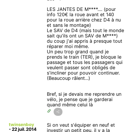
LES JANTES DE M****.... (pour
info 120€ la roue avant et 140
pour la roue arrière chez D4 à nu
et sans le montage)
Le SAV de D4 (mais tout le monde
sait qu'ils ont un SAV de M****)
du coup j'ai appris à presque tout
réparer moi même.
Un peu trop grand quand je
prends le train (TER), je bloque le
passage et tous les passagers qui
veulent passer sont obligés de
s'incliner pour pouvoir continuer.
(Beaucoup râlent...)
Bref, si je devais me reprendre un
vélo, je pense que je garderai
quand même celui là
twinsenboy
Si on veut s'équiper en neuf et
-
22 juil. 2014
investir un petit peu, il y a la