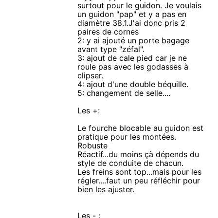
surtout pour le guidon. Je voulais
un guidon "pap" et y a pas en
diamètre 38.1.J'ai donc pris 2
paires de cornes
2: y ai ajouté un porte bagage
avant type "zéfal".
3: ajout de cale pied car je ne
roule pas avec les godasses à
clipser.
4: ajout d'une double béquille.
5: changement de selle....
Les +:
Le fourche blocable au guidon est
pratique pour les montées.
Robuste
Réactif...du moins çà dépends du
style de conduite de chacun.
Les freins sont top...mais pour les
régler....faut un peu réfléchir pour
bien les ajuster.
Les - :