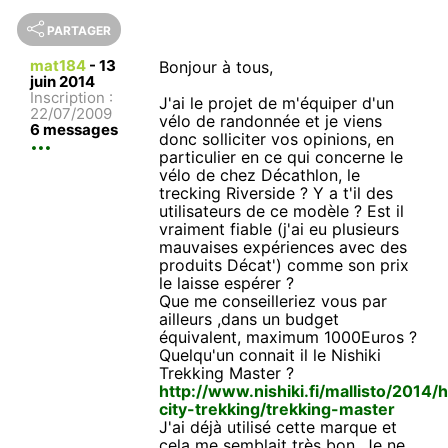
PARTAGER
mat184
-
13
Bonjour à tous,
juin 2014
Inscription :
J'ai le projet de m'équiper d'un
22/07/2009
vélo de randonnée et je viens
6 messages
donc solliciter vos opinions, en
particulier en ce qui concerne le
vélo de chez Décathlon, le
trecking Riverside ? Y a t'il des
utilisateurs de ce modèle ? Est il
vraiment fiable (j'ai eu plusieurs
mauvaises expériences avec des
produits Décat') comme son prix
le laisse espérer ?
Que me conseilleriez vous par
ailleurs ,dans un budget
équivalent, maximum 1000Euros ?
Quelqu'un connait il le Nishiki
Trekking Master ?
http://www.nishiki.fi/mallisto/2014/
city-trekking/trekking-master
J'ai déjà utilisé cette marque et
cela me semblait très bon. Je ne