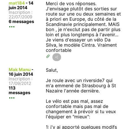
mat184
-
14
Merci de vos réponses.
juin 2014
J'envisage plutôt des sorties sur
Inscription :
route sur une ou deux semaines et
22/07/2009
à priori en Europe, du côté de la
6 messages
Scandinavie principalement. MAIS
bon , je n'exclut pas de partir plus
loin et plus longtemps à l'avenir...
Je viens d'essayer un vélo Da
Silva, le modèle Cintra. Vraiment
confortable
Mak Manu
-
Salut,
16 juin 2014
Inscription :
Je roule avec un riverside7 qui
17/09/2012
m'a emmené de Strasbourg à St
113
Nazaire l'année dernière.
messages
Le vélo est pas mal, assez
confortable mais pas mal de
changement à prévoir si tu veux
l'équiper en "mieux":
1: j'y ai apporté quelques modifs