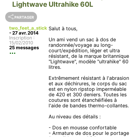
Lightwave Ultrahike 60L
PARTAGER
two_feet_a_stick
Salut à tous,
-
27 avr. 2014
Inscription :
Un ami vend un sac à dos de
15/02/2010
randonnée/voyage au long-
25 messages
court/expédition, léger et ultra
résistant, de la marque britannique
"Lightwave", modèle "ultrahike" 60
litres.
Extrêmement résistant à l'abrasion
et aux déchirures, le corps du sac
est en nylon ripstop imperméable
de 420 et 300 deniers. Toutes les
coutures sont étanchéifiées à
l'aide de bandes thermo-collantes.
Au niveau des détails :
- Dos en mousse confortable
- Armature de dos pour le portage