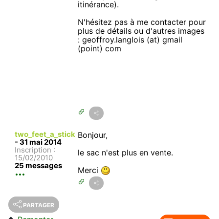
itinérance).
N'hésitez pas à me contacter pour
plus de détails ou d'autres images
: geoffroy.langlois (at) gmail
(point) com
two_feet_a_stick
Bonjour,
-
31 mai 2014
Inscription :
le sac n'est plus en vente.
15/02/2010
25 messages
Merci
PARTAGER