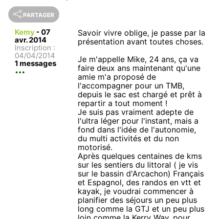
PARTAGER
Kemy
-
07
Savoir vivre oblige, je passe par la
avr. 2014
présentation avant toutes choses.
Inscription :
04/04/2014
Je m'appelle Mike, 24 ans, ça va
1 messages
faire deux ans maintenant qu'une
amie m'a proposé de
l'accompagner pour un TMB,
depuis le sac est chargé et prêt à
repartir a tout moment !
Je suis pas vraiment adepte de
l'ultra léger pour l'instant, mais a
fond dans l'idée de l'autonomie,
du multi activités et du non
motorisé.
Après quelques centaines de kms
sur les sentiers du littoral ( je vis
sur le bassin d'Arcachon) Français
et Espagnol, des randos en vtt et
kayak, je voudrai commencer à
planifier des séjours un peu plus
long comme la GTJ et un peu plus
loin comme la Kerry Way, pour