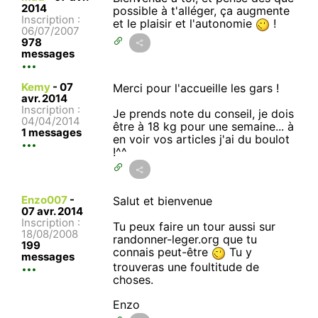
2014
possible à t'alléger, ça augmente
Inscription :
et le plaisir et l'autonomie
!
06/07/2007
978
messages
Kemy
-
07
Merci pour l'accueille les gars !
avr. 2014
Inscription :
Je prends note du conseil, je dois
04/04/2014
être à 18 kg pour une semaine... à
1 messages
en voir vos articles j'ai du boulot
!^^
Enzo007
-
Salut et bienvenue
07 avr. 2014
Inscription :
Tu peux faire un tour aussi sur
18/08/2008
randonner-leger.org que tu
199
connais peut-être
Tu y
messages
trouveras une foultitude de
choses.
Enzo