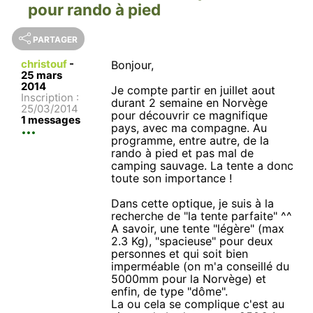
pour rando à pied
PARTAGER
christouf
-
Bonjour,
25 mars
2014
Je compte partir en juillet aout
Inscription :
durant 2 semaine en Norvège
25/03/2014
pour découvrir ce magnifique
1 messages
pays, avec ma compagne. Au
programme, entre autre, de la
rando à pied et pas mal de
camping sauvage. La tente a donc
toute son importance !
Dans cette optique, je suis à la
recherche de "la tente parfaite" ^^
A savoir, une tente "légère" (max
2.3 Kg), "spacieuse" pour deux
personnes et qui soit bien
imperméable (on m'a conseillé du
5000mm pour la Norvège) et
enfin, de type "dôme".
La ou cela se complique c'est au