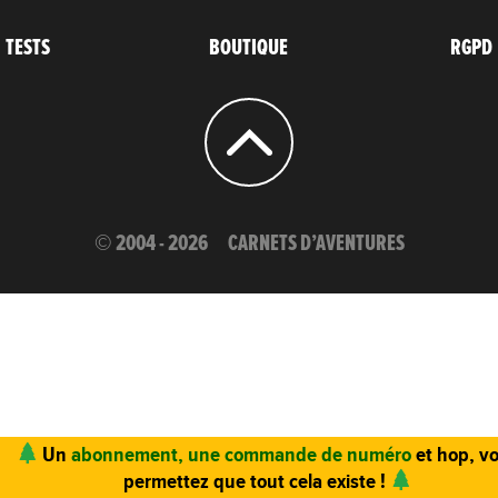
TESTS
BOUTIQUE
RGPD
© 2004 - 2026
CARNETS D’AVENTURES
Un
abonnement, une commande de numéro
et hop, v
permettez que tout cela existe !