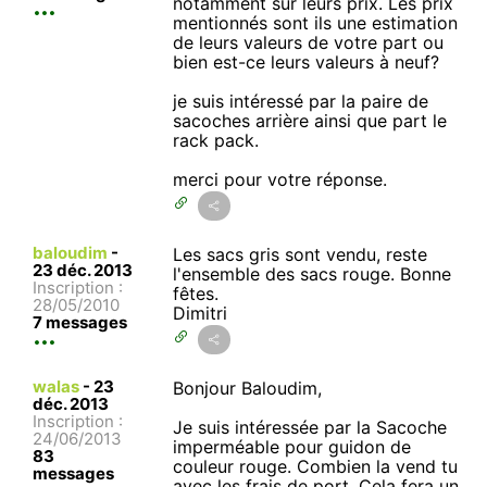
notamment sur leurs prix. Les prix
mentionnés sont ils une estimation
de leurs valeurs de votre part ou
bien est-ce leurs valeurs à neuf?
je suis intéressé par la paire de
sacoches arrière ainsi que part le
rack pack.
merci pour votre réponse.
baloudim
-
Les sacs gris sont vendu, reste
23 déc. 2013
l'ensemble des sacs rouge. Bonne
Inscription :
fêtes.
28/05/2010
Dimitri
7 messages
walas
-
23
Bonjour Baloudim,
déc. 2013
Inscription :
Je suis intéressée par la Sacoche
24/06/2013
imperméable pour guidon de
83
couleur rouge. Combien la vend tu
messages
avec les frais de port. Cela fera un