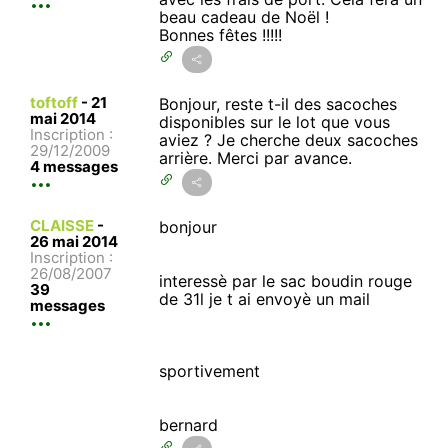
beau cadeau de Noël !
Bonnes fêtes !!!!!
toftoff
-
21
Bonjour, reste t-il des sacoches
mai 2014
disponibles sur le lot que vous
Inscription :
aviez ? Je cherche deux sacoches
29/12/2009
arrière. Merci par avance.
4 messages
CLAISSE
-
bonjour
26 mai 2014
Inscription :
26/08/2007
interessè par le sac boudin rouge
39
de 31l je t ai envoyè un mail
messages
sportivement
bernard