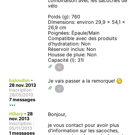
combinaison avec les sacoches de
vélo
Poids (g): 760
Dimensions: environ 29,9 x 54,1 x
26,9 cm
Poignées: Épaule/Main
Compatible avec des produits
d'hydratation: Non
Réservoir inclus: Non
Housse de pluie: Non
Capacité (l): 31l
baloudim
-
Je vais passer a la remorque!
28 nov. 2013
Inscription :
28/05/2010
7 messages
Hillary
-
28
Bonjour,
nov. 2013
Inscription :
je vous contact pour avoir plus
05/11/2013
d'information sur les sacoches,
1 messages