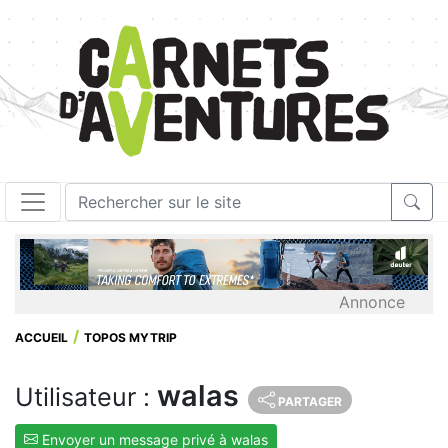
Annonce
ACCUEIL
TOPOS MYTRIP
walas
Utilisateur :
PARTAGER
Envoyer un message privé à walas