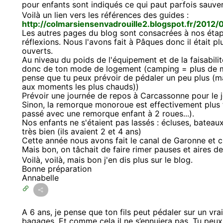
pour enfants sont indiqués ce qui paut parfois sauver
Voilà un lien vers les références des guides :
http://colmarsiensenvadrouille2.blogspot.fr/2012/
Les autres pages du blog sont consacrées à nos étap
réflexions. Nous l'avons fait à Pâques donc il était p
ouverts.
Au niveau du poids de l'équipement et de la faisabili
donc de ton mode de logement (camping = plus de ma
pense que tu peux prévoir de pédaler un peu plus (ma
aux moments les plus chauds))
Prévoir une journée de repos à Carcassonne pour le j
Sinon, la remorque monoroue est effectivement plus f
passé avec une remorque enfant à 2 roues...).
Nos enfants ne s'étaient pas lassés : écluses, bateaux
très bien (ils avaient 2 et 4 ans)
Cette année nous avons fait le canal de Garonne et 
Mais bon, on tâchait de faire rimer pauses et aires de
Voilà, voilà, mais bon j'en dis plus sur le blog.
Bonne préparation
Annabelle
A 6 ans, je pense que ton fils peut pédaler sur un vrai
bagages. Et comme cela il ne s’ennuiera pas. Tu peu