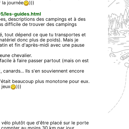
 la journée
)))
05/les-guides.html
es, descriptions des campings et à des
lus difficile de trouver des campings
té, tout dépend ce que tu transportes et
tériel donc plus de poids). Mais je
tin et fin d'après-midi avec une pause
eune chevalier.
acile à faire passer partout (mais on est
, canards... Ils s'en souviennent encore
c'était beaucoup plus monotone pour eux.
 jeux
)))
 vélo plutôt que d'être placé sur le porte
x compter au moins 30 km par jour.