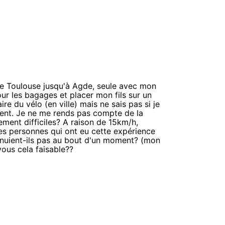
é de Toulouse jusqu'à Agde, seule avec mon
ur les bagages et placer mon fils sur un
ire du vélo (en ville) mais ne sais pas si je
ment. Je ne me rends pas compte de la
èrement difficiles? A raison de 15km/h,
 Les personnes qui ont eu cette expérience
ennuient-ils pas au bout d'un moment? (mon
vous cela faisable??