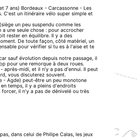
2 et 7 ans) Bordeaux - Carcassonne - Les
 C'est un itinéraire vélo super simple et
e (siège un peu suspendu comme les
n a une seule chose : pour accrocher
it rester en équilibre. Il y a des
oment. De toute façon, côté matériel, un
able pour vérifier si tu es à l'aise et te
r sauf évolution depuis notre passage, il
trop pour une remorque à deux roues.
- après-midi, et il n'y a pas d'ennui. Il peut
vard, vous discuterez souvent.
ne - Agde) peut-être un peu monotone
 en temps, il y a pleins d'endroits
forcer, il n'y a pas de dénivelé ou très
as, dans celui de Philipe Calas, les jeux