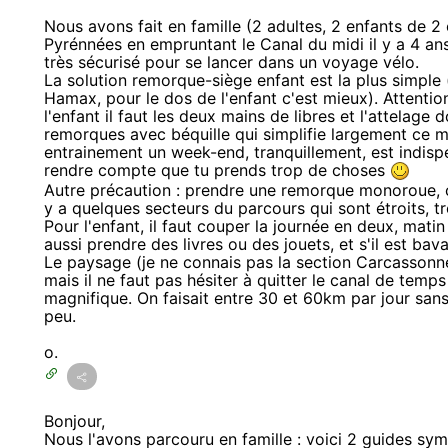
Nous avons fait en famille (2 adultes, 2 enfants de 
Pyrénnées en empruntant le Canal du midi il y a 4 ans.
très sécurisé pour se lancer dans un voyage vélo.
La solution remorque-siège enfant est la plus simpl
Hamax, pour le dos de l'enfant c'est mieux). Attentio
l'enfant il faut les deux mains de libres et l'attelage do
remorques avec béquille qui simplifie largement ce m
entrainement un week-end, tranquillement, est indispens
rendre compte que tu prends trop de choses
Autre précaution : prendre une remorque monoroue, ca
y a quelques secteurs du parcours qui sont étroits, 
Pour l'enfant, il faut couper la journée en deux, matin 
aussi prendre des livres ou des jouets, et s'il est ba
Le paysage (je ne connais pas la section Carcasson
mais il ne faut pas hésiter à quitter le canal de temps
magnifique. On faisait entre 30 et 60km par jour sans 
peu.
o.
Bonjour,
Nous l'avons parcouru en famille : voici 2 guides symp