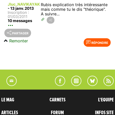
Jluc_NAVIKAYAK
Rubis explication très intéressante
-
13 janv. 2013
mais comme tu le dis "théorique".
Inscription :
A suivre...
01/03/2011
10 messages
PARTAGER
Remonter
RÉPONDRE
LE MAG
CARNETS
L'EQUIPE
ARTICLES
FORUM
INFOS SITE