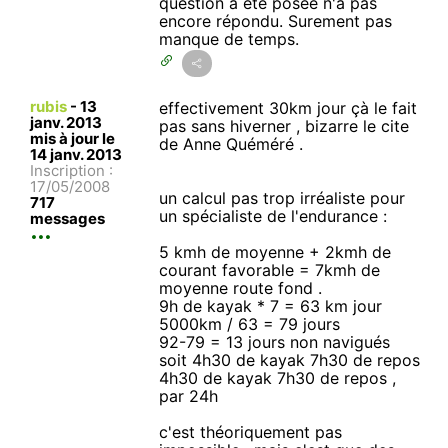
question a été posée n'a pas
encore répondu. Surement pas
manque de temps.
rubis
-
13
effectivement 30km jour çà le fait
janv. 2013
pas sans hiverner , bizarre le cite
mis à jour le
de Anne Quéméré .
14 janv. 2013
Inscription :
17/05/2008
un calcul pas trop irréaliste pour
717
un spécialiste de l'endurance :
messages
5 kmh de moyenne + 2kmh de
courant favorable = 7kmh de
moyenne route fond .
9h de kayak * 7 = 63 km jour
5000km / 63 = 79 jours
92-79 = 13 jours non navigués
soit 4h30 de kayak 7h30 de repos
4h30 de kayak 7h30 de repos ,
par 24h
c'est théoriquement pas