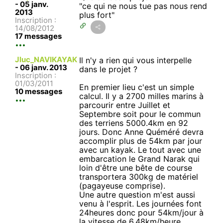
-
05 janv.
"ce qui ne nous tue pas nous rend
2013
plus fort"
Inscription :
14/08/2012
17 messages
Jluc_NAVIKAYAK
Il n'y a rien qui vous interpelle
-
06 janv. 2013
dans le projet ?
Inscription :
01/03/2011
En premier lieu c'est un simple
10 messages
calcul. Il y a 2700 milles marins à
parcourir entre Juillet et
Septembre soit pour le commun
des terriens 5000.4km en 92
jours. Donc Anne Quéméré devra
accomplir plus de 54km par jour
avec un kayak. Le tout avec une
embarcation le Grand Narak qui
loin d'être une bête de course
transportera 300kg de matériel
(pagayeuse comprise).
Une autre question m'est aussi
venu à l'esprit. Les journées font
24heures donc pour 54km/jour à
la vitesse de 6.48km/heure