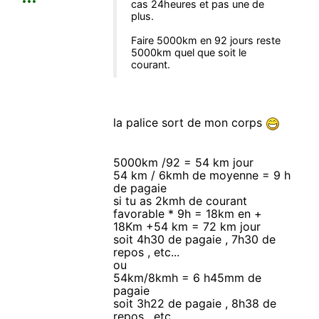
cas 24heures et pas une de
plus.
Faire 5000km en 92 jours reste
5000km quel que soit le
courant.
la palice sort de mon corps
5000km /92 = 54 km jour
54 km / 6kmh de moyenne = 9 h
de pagaie
si tu as 2kmh de courant
favorable * 9h = 18km en +
18Km +54 km = 72 km jour
soit 4h30 de pagaie , 7h30 de
repos , etc...
ou
54km/8kmh = 6 h45mm de
pagaie
soit 3h22 de pagaie , 8h38 de
repos , etc ..