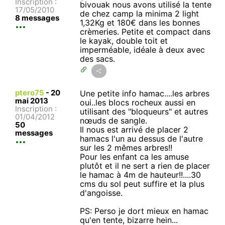
Inscription :
bivouak nous avons utilisé la tente
17/05/2010
de chez camp la minima 2 light
8 messages
1,32Kg et 180€ dans les bonnes
crèmeries. Petite et compact dans
le kayak, double toit et
imperméable, idéale à deux avec
des sacs.
ptero75
-
20
Une petite info hamac....les arbres
mai 2013
oui..les blocs rocheux aussi en
Inscription :
utilisant des "bloqueurs" et autres
01/04/2012
nœuds de sangle.
50
Il nous est arrivé de placer 2
messages
hamacs l'un au dessus de l'autre
sur les 2 mêmes arbres!!
Pour les enfant ca les amuse
plutôt et il ne sert a rien de placer
le hamac à 4m de hauteur!!....30
cms du sol peut suffire et la plus
d'angoisse.
PS: Perso je dort mieux en hamac
qu'en tente, bizarre hein...