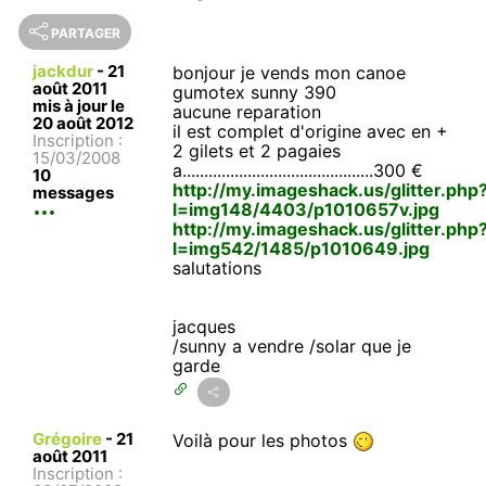
PARTAGER
jackdur
-
21
bonjour je vends mon canoe
août 2011
gumotex sunny 390
mis à jour le
aucune reparation
20 août 2012
il est complet d'origine avec en +
Inscription :
2 gilets et 2 pagaies
15/03/2008
a............................................300 €
10
http://my.imageshack.us/glitter.php
messages
l=img148/4403/p1010657v.jpg
http://my.imageshack.us/glitter.php
l=img542/1485/p1010649.jpg
salutations
jacques
/sunny a vendre /solar que je
garde
Grégoire
-
21
Voilà pour les photos
août 2011
Inscription :