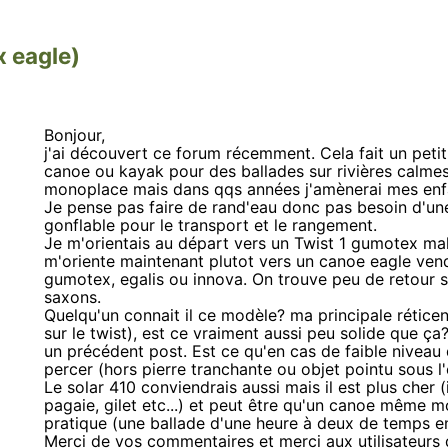
 eagle)
Bonjour,
j'ai découvert ce forum récemment. Cela fait un peti
canoe ou kayak pour des ballades sur rivières calmes 
monoplace mais dans qqs années j'amènerai mes enfan
Je pense pas faire de rand'eau donc pas besoin d'un
gonflable pour le transport et le rangement.
Je m'orientais au départ vers un Twist 1 gumotex malg
m'oriente maintenant plutot vers un canoe eagle vend
gumotex, egalis ou innova. On trouve peu de retour su
saxons.
Quelqu'un connait il ce modèle? ma principale rétice
sur le twist), est ce vraiment aussi peu solide que ç
un précédent post. Est ce qu'en cas de faible niveau 
percer (hors pierre tranchante ou objet pointu sous l'
Le solar 410 conviendrais aussi mais il est plus cher (
pagaie, gilet etc...) et peut être qu'un canoe même m
pratique (une ballade d'une heure à deux de temps en
Merci de vos commentaires et merci aux utilisateurs 