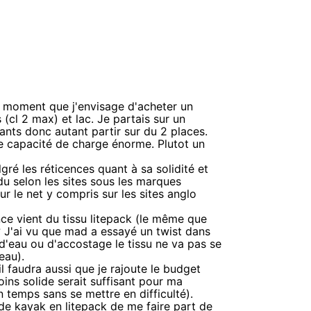
t moment que j'envisage d'acheter un
(cl 2 max) et lac. Je partais sur un
ts donc autant partir sur du 2 places.
e capacité de charge énorme. Plutot un
ré les réticences quant à sa solidité et
u selon les sites sous les marques
r le net y compris sur les sites anglo
nce vient du tissu litepack (le même que
a? J'ai vu que mad a essayé un twist dans
d'eau ou d'accostage le tissu ne va pas se
eau).
il faudra aussi que je rajoute le budget
oins solide serait suffisant pour ma
 temps sans se mettre en difficulté).
de kayak en litepack de me faire part de