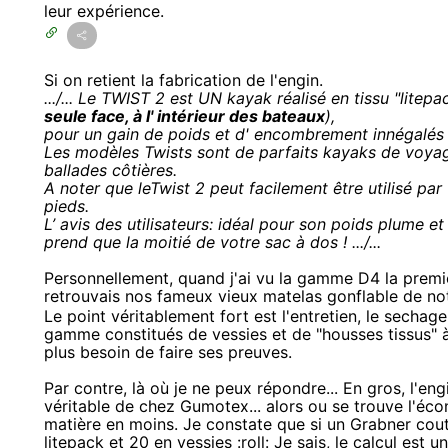
leur expérience.
Si on retient la fabrication de l'engin.
.../... Le TWIST 2 est UN kayak réalisé en tissu "litepa
seule face, à l' intérieur des bateaux
),
pour un gain de poids et d' encombrement innégalés 
Les modèles Twists sont de parfaits kayaks de voyage
ballades côtières.
A noter que leTwist 2 peut facilement être utilisé par
pieds.
L’ avis des utilisateurs: idéal pour son poids plume et
prend que la moitié de votre sac à dos ! .../...
Personnellement, quand j'ai vu la gamme D4 la première
retrouvais nos fameux vieux matelas gonflable de no
Le point véritablement fort est l'entretien, le sechag
gamme constitués de vessies et de "housses tissus" à 
plus besoin de faire ses preuves.
Par contre, là où je ne peux répondre... En gros, l'en
véritable de chez Gumotex... alors ou se trouve l'éco
matière en moins. Je constate que si un Grabner cou
litepack et 20 en vessies :roll: Je sais, le calcul est