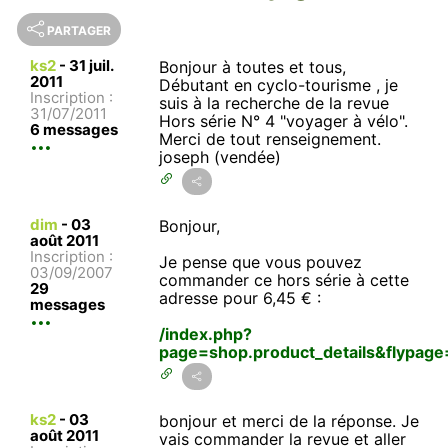
PARTAGER
ks2
-
31 juil.
Bonjour à toutes et tous,
2011
Débutant en cyclo-tourisme , je
Inscription :
suis à la recherche de la revue
31/07/2011
Hors série N° 4 "voyager à vélo".
6 messages
Merci de tout renseignement.
joseph (vendée)
dim
-
03
Bonjour,
août 2011
Inscription :
Je pense que vous pouvez
03/09/2007
commander ce hors série à cette
29
adresse pour 6,45 € :
messages
/index.php?
page=shop.product_details&flypag
ks2
-
03
bonjour et merci de la réponse. Je
août 2011
vais commander la revue et aller