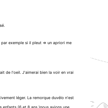
sé.
par exemple si il pleut => un apriori me
t de l'oeil. J'aimerai bien la voir en vrai
ativement léger. La remorque duvélo n'est
s enfants (6 et 8 ans )nous avions une