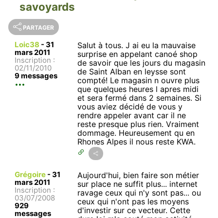
savoyards
PARTAGER
Loic38
-
31
Salut à tous. J ai eu la mauvaise
mars 2011
surprise en appelant canoé shop
Inscription :
de savoir que les jours du magasin
02/11/2010
de Saint Alban en leysse sont
9 messages
compté! Le magasin n ouvre plus
que quelques heures l apres midi
et sera fermé dans 2 semaines. Si
vous aviez décidé de vous y
rendre appeler avant car il ne
reste presque plus rien. Vraiment
dommage. Heureusement qu en
Rhones Alpes il nous reste KWA.
Grégoire
-
31
Aujourd'hui, bien faire son métier
mars 2011
sur place ne suffit plus... internet
Inscription :
ravage ceux qui n'y sont pas... ou
03/07/2008
ceux qui n'ont pas les moyens
929
d'investir sur ce vecteur. Cette
messages