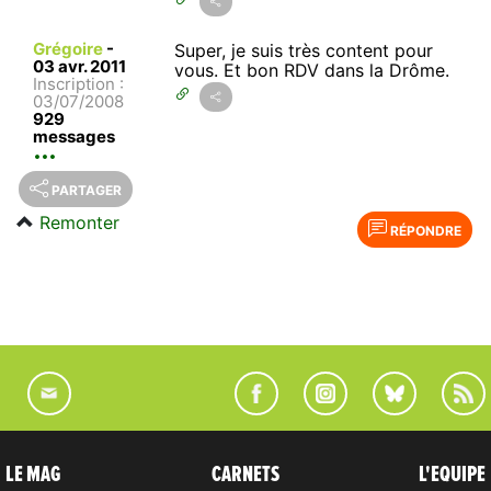
Grégoire
-
Super, je suis très content pour
03 avr. 2011
vous. Et bon RDV dans la Drôme.
Inscription :
03/07/2008
929
messages
PARTAGER
Remonter
RÉPONDRE
LE MAG
CARNETS
L'EQUIPE