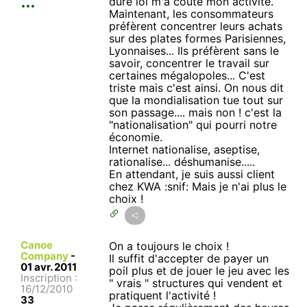
dure loi m'a couté mon activité.
Maintenant, les consommateurs
préfèrent concentrer leurs achats
sur des plates formes Parisiennes,
Lyonnaises... Ils préfèrent sans le
savoir, concentrer le travail sur
certaines mégalopoles... C'est
triste mais c'est ainsi. On nous dit
que la mondialisation tue tout sur
son passage.... mais non ! c'est la
"nationalisation" qui pourri notre
économie.
Internet nationalise, aseptise,
rationalise... déshumanise.....
En attendant, je suis aussi client
chez KWA :snif: Mais je n'ai plus le
choix !
Canoe
On a toujours le choix !
Company
-
Il suffit d'accepter de payer un
01 avr. 2011
poil plus et de jouer le jeu avec les
Inscription :
" vrais " structures qui vendent et
16/12/2010
pratiquent l'activité !
33