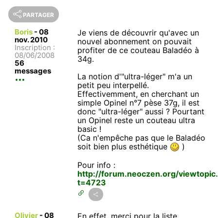
PARTAGER
Boris
-
08
Je viens de découvrir qu'avec un
nov. 2010
nouvel abonnement on pouvait
Inscription :
profiter de ce couteau Baladéo à
08/06/2008
34g.
56
messages
La notion d'"ultra-léger" m'a un
petit peu interpellé.
Effectivemment, en cherchant un
simple Opinel n°7 pèse 37g, il est
donc "ultra-léger" aussi ? Pourtant
un Opinel reste un couteau ultra
basic !
(Ca n'empêche pas que le Baladéo
soit bien plus esthétique
)
Pour info :
http://forum.neoczen.org/viewtopic
t=4723
Olivier
-
08
En effet, merci pour la liste