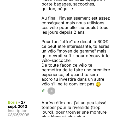
porte bagages, saccoches,
quidon, béquille...
Au final, l'investissement est assez
conséquant mais nous utilisions
ces vélo pour aller au boulot tous
les jours depuis 2 ans.
Pour ton "offre" de décat' à 600€
ce peut être interessante, tu auras
un vélo "moyen de gamme" mais
qui devrait suffir pour découvrir le
vélo-saccoche.
De toute facon ce vélo te
permettra de te faire une première
expérience, et quand tu sera
accro tu investira dans un autre
vélo s'il ne te convient pas
Boris
-
27
Après réflexion, j'ai un peu laissé
sept. 2010
tomber pour le riverside (trop
Inscription :
lourd), pour trouver une monture
08/06/2008
plus léger et plus vive.