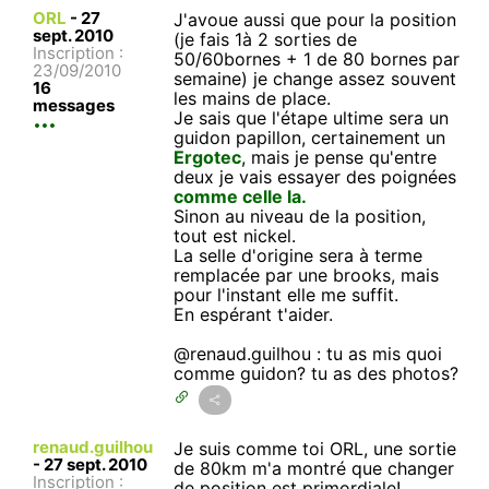
ORL
-
27
J'avoue aussi que pour la position
sept. 2010
(je fais 1à 2 sorties de
Inscription :
50/60bornes + 1 de 80 bornes par
23/09/2010
semaine) je change assez souvent
16
les mains de place.
messages
Je sais que l'étape ultime sera un
guidon papillon, certainement un
Ergotec
, mais je pense qu'entre
deux je vais essayer des poignées
comme celle la.
Sinon au niveau de la position,
tout est nickel.
La selle d'origine sera à terme
remplacée par une brooks, mais
pour l'instant elle me suffit.
En espérant t'aider.
@renaud.guilhou : tu as mis quoi
comme guidon? tu as des photos?
renaud.guilhou
Je suis comme toi ORL, une sortie
-
27 sept. 2010
de 80km m'a montré que changer
Inscription :
de position est primordiale!