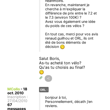
néanmoins.
En revanche, maintenant je
cherche à m'expliquer la
différence de prix entre le 7.2 et
le 7.3 (environ 100€) ?
Avez vous également une idée
du poids de ces vélos ?
En tout cas, merci pour vos avis
renaud.guilhou et ORL, ils ont
été de bons éléments de
décision
Salut Boris,
As-tu acheté ton vélo?
Qu'as tu choisis au final?
MCollo
-
18
ORL :
oct. 2010
Inscription :
bonjour à toi,
27/04/2010
Personnellement, décath j'en
67
reviens.
messages