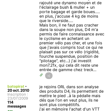
rajouté une dynamo moyen et de
l'éclairage bush & muller + un
porte bagage et garde boues.....
en plus, j'accuse 4 kg de moins
que le riverside.....
Mais bon, il ne faut pas cracher
dans la soupe non plus, D4 m'a
permis de faire connaissance avec
le cyclisme en achetant un
premier vélo pas cher, et une fois
que j'avais compris tout ce qui ne
plaisait pas sur ce vélo (rigidité,
fourche suspendue, position de
"pilotage", etc...) j'ai investit
mon7.2fx, qui cela dit reste une
entrée de gamme chez treck...
batopirat
-
je rejoins ORL dans son analyse
20 oct. 2010
des produits D4, ils permettent de
Inscription :
mettre le pied ..à la pédalle mais
23/07/2009
dés que l'on en veut plus, ils ne
114
sont plus compétitifs.
messages
j'ai en mémoire l'achat d'un VTT