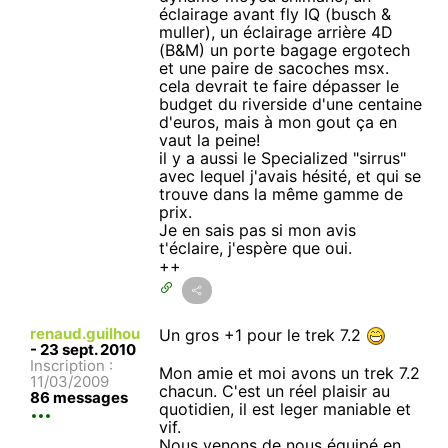
éclairage avant fly IQ (busch &
muller), un éclairage arrière 4D
(B&M) un porte bagage ergotech
et une paire de sacoches msx.
cela devrait te faire dépasser le
budget du riverside d'une centaine
d'euros, mais à mon gout ça en
vaut la peine!
il y a aussi le Specialized "sirrus"
avec lequel j'avais hésité, et qui se
trouve dans la même gamme de
prix.
Je en sais pas si mon avis
t'éclaire, j'espère que oui.
++
renaud.guilhou
Un gros +1 pour le trek 7.2
-
23 sept. 2010
Inscription :
Mon amie et moi avons un trek 7.2
11/03/2009
chacun. C'est un réel plaisir au
86 messages
quotidien, il est leger maniable et
vif.
Nous venons de nous équipé en