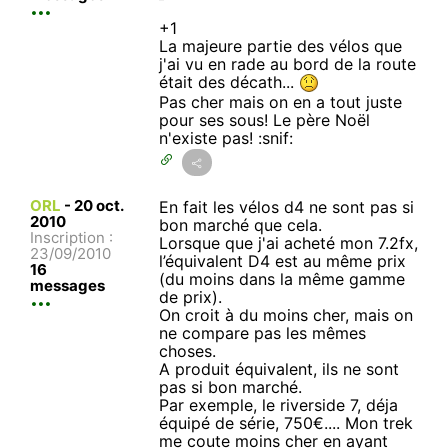
+1
La majeure partie des vélos que
j'ai vu en rade au bord de la route
était des décath...
Pas cher mais on en a tout juste
pour ses sous! Le père Noël
n'existe pas! :snif:
ORL
-
20 oct.
En fait les vélos d4 ne sont pas si
2010
bon marché que cela.
Inscription :
Lorsque que j'ai acheté mon 7.2fx,
23/09/2010
l’équivalent D4 est au même prix
16
(du moins dans la même gamme
messages
de prix).
On croit à du moins cher, mais on
ne compare pas les mêmes
choses.
A produit équivalent, ils ne sont
pas si bon marché.
Par exemple, le riverside 7, déja
équipé de série, 750€.... Mon trek
me coute moins cher en ayant