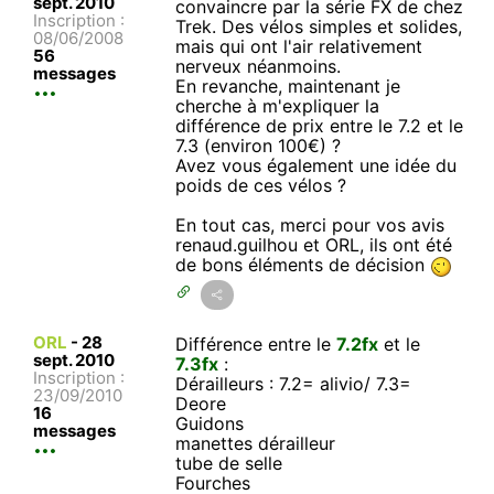
sept. 2010
convaincre par la série FX de chez
Inscription :
Trek. Des vélos simples et solides,
08/06/2008
mais qui ont l'air relativement
56
nerveux néanmoins.
messages
En revanche, maintenant je
cherche à m'expliquer la
différence de prix entre le 7.2 et le
7.3 (environ 100€) ?
Avez vous également une idée du
poids de ces vélos ?
En tout cas, merci pour vos avis
renaud.guilhou et ORL, ils ont été
de bons éléments de décision
ORL
-
28
Différence entre le
7.2fx
et le
sept. 2010
7.3fx
:
Inscription :
Dérailleurs : 7.2= alivio/ 7.3=
23/09/2010
Deore
16
Guidons
messages
manettes dérailleur
tube de selle
Fourches