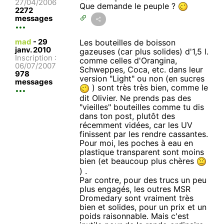
27/04/2006
Que demande le peuple ?
2272
messages
mad
-
29
Les bouteilles de boisson
janv. 2010
gazeuses (car plus solides) d'1,5 l.
Inscription :
comme celles d'Orangina,
06/07/2007
Schweppes, Coca, etc. dans leur
978
version "Light" ou non (en sucres
messages
) sont très très bien, comme le
dit Olivier. Ne prends pas des
"vieilles" bouteilles comme tu dis
dans ton post, plutôt des
récemment vidées, car les UV
finissent par les rendre cassantes.
Pour moi, les poches à eau en
plastique transparent sont moins
bien (et beaucoup plus chères
) .
Par contre, pour des trucs un peu
plus engagés, les outres MSR
Dromedary sont vraiment très
bien et solides, pour un prix et un
poids raisonnable. Mais c'est