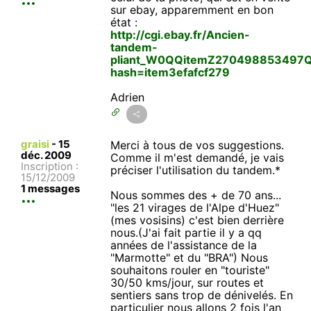
sur ebay, apparemment en bon
état :
http://cgi.ebay.fr/Ancien-
tandem-
pliant_W0QQitemZ270498853497Q
hash=item3efafcf279
Adrien
graisi
-
15
Merci à tous de vos suggestions.
déc. 2009
Comme il m'est demandé, je vais
Inscription :
préciser l'utilisation du tandem.*
15/12/2009
1 messages
Nous sommes des + de 70 ans...
"les 21 virages de l'Alpe d'Huez"
(mes vosisins) c'est bien derrière
nous.(J'ai fait partie il y a qq
années de l'assistance de la
"Marmotte" et du "BRA") Nous
souhaitons rouler en "touriste"
30/50 kms/jour, sur routes et
sentiers sans trop de dénivelés. En
particulier nous allons 2 fois l'an