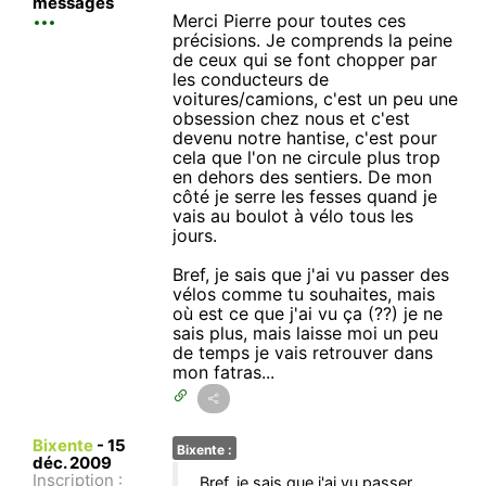
messages
Merci Pierre pour toutes ces
précisions. Je comprends la peine
de ceux qui se font chopper par
les conducteurs de
voitures/camions, c'est un peu une
obsession chez nous et c'est
devenu notre hantise, c'est pour
cela que l'on ne circule plus trop
en dehors des sentiers. De mon
côté je serre les fesses quand je
vais au boulot à vélo tous les
jours.
Bref, je sais que j'ai vu passer des
vélos comme tu souhaites, mais
où est ce que j'ai vu ça (??) je ne
sais plus, mais laisse moi un peu
de temps je vais retrouver dans
mon fatras...
Bixente
-
15
Bixente :
déc. 2009
Inscription :
Bref, je sais que j'ai vu passer