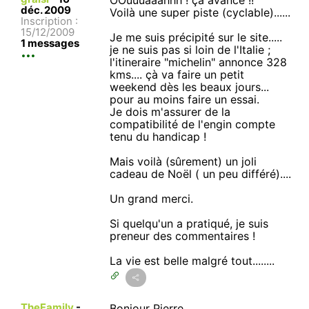
OOuuuaaahhh ! çà avance !!
déc. 2009
Voilà une super piste (cyclable)......
Inscription :
15/12/2009
Je me suis précipité sur le site.....
1 messages
je ne suis pas si loin de l'Italie ;
l'itineraire "michelin" annonce 328
kms.... çà va faire un petit
weekend dès les beaux jours...
pour au moins faire un essai.
Je dois m'assurer de la
compatibilité de l'engin compte
tenu du handicap !
Mais voilà (sûrement) un joli
cadeau de Noël ( un peu différé)....
Un grand merci.
Si quelqu'un a pratiqué, je suis
preneur des commentaires !
La vie est belle malgré tout........
TheFamily
-
Bonjour Pierre,