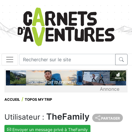
Annonce
ACCUEIL
TOPOS MYTRIP
TheFamily
Utilisateur :
PARTAGER
Envoyer un message privé à TheFamily